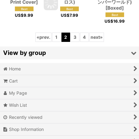
Print Cover]
ロス)
ンバーワールド)
[Boxed]
US$
9.99
US$
7.99
US$
16.99
«
prev.
1
2
3
4
next
»
View by group
Home
Action
Cart
Action RPG
My Page
Adventure
Wish List
Air Combat
Recently viewed
Arcade
Shop Information
Battle