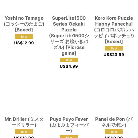
Yoshi no Tamago
SuperLite1500
Koro Koro Puzzle
(ヨッシーのたまご)
Series Oekaki
Happy Panechu!
[Boxed]
Puzzle
(コロコロパズル ハ
(SuperLite1500シ
ッピィパネッチュ!)
リーズ お絵かきパ
[Boxed]
US$
12.99
ズル) [Picross
game]
US$
23.99
US$
4.99
Mr. Driller (ミスタ
Puyo Puyo Fever
Panel de Pon (パ
ードリラー)
(ぷよぷよフィーバ
ネルでポン)
ー)