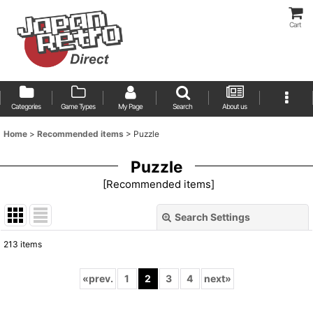
Cart
Categories
Game Types
My Page
Search
About us
Home
>
Recommended items
>
Puzzle
Puzzle
[
Recommended items
]
Search Settings
Close
213
items
Show
:
«
prev.
1
2
3
4
next
»
Sort by
: