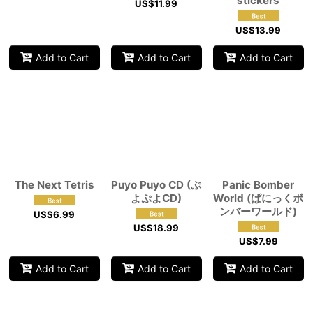
stickers
US$
11.99
US$
13.99
Add to Cart
Add to Cart
Add to Cart
The Next Tetris
Puyo Puyo CD (ぷ
Panic Bomber
よぷよCD)
World (ぱにっくボ
ンバーワールド)
US$
6.99
US$
18.99
US$
7.99
Add to Cart
Add to Cart
Add to Cart