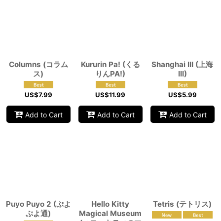
View
Columns (コラム
Kururin Pa! (くる
Shanghai III (上海
ス)
りんPA!)
III)
US$
7.99
US$
11.99
US$
5.99
Add to Cart
Add to Cart
Add to Cart
Puyo Puyo 2 (ぷよ
Hello Kitty
Tetris (テトリス)
ぷよ通)
Magical Museum