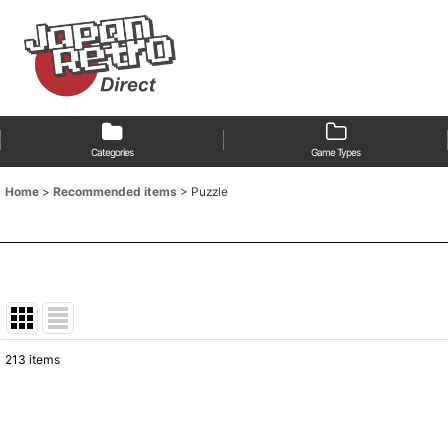
Categories
Game Types
Home
>
Recommended items
>
Puzzle
213
items
Show
:
Sort by
: