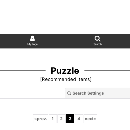
My Page
Search
Puzzle
[
Recommended items
]
Search Settings
«
prev.
1
2
3
4
next
»