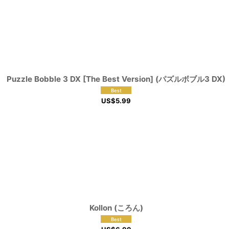
Puzzle Bobble 3 DX [The Best Version] (パズルボブル3 DX)
US$
5.99
Kollon (ころん)