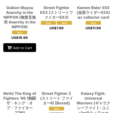
Goiken Muyou
Street Fighter
Kamen Rider 555
Anarchy in the
EX3 (ストリートフ
(仮面ライダー555)
NIPPON (御意見無
ァイターEX3)
w/ collector card
用 Anarchy in the
NIPPON)
US$
7.99
US$
11.99
US$
19.99
Add to Cart
Nettō The King of
Street Fighter 2
Galaxy Fight:
Fighters '96 (熱闘
(ストリート ファイ
Universal
ザ・キング・オ
ターII) [Boxed]
Warriors (ギャラク
ブ・ファイター
シーファイト: ユニ
ズ’96)
バーサル・ウォー