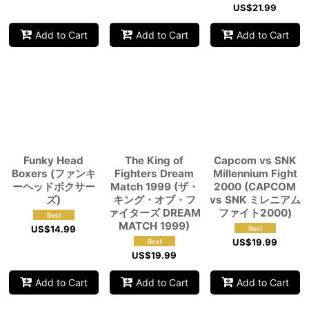
US$
21.99
Add to Cart
Add to Cart
Add to Cart
Funky Head
The King of
Capcom vs SNK
Boxers (ファンキ
Fighters Dream
Millennium Fight
ーヘッドボクサー
Match 1999 (ザ・
2000 (CAPCOM
ズ)
キング・オブ・フ
vs SNK ミレニアム
ァイターズ DREAM
ファイト2000)
MATCH 1999)
US$
14.99
US$
19.99
US$
19.99
Add to Cart
Add to Cart
Add to Cart