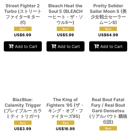
Street Fighter 2
Bleach Heat the
Pretty Solider
Turbo (ストリート
Soul 5 (BLEACH
Sailor Moon S (美
ファイターII ター
〜ヒート・ザ・ソ
少女戦士セーラー
ボ)
ウル5〜)
ムーンS)
US$
6.99
US$
5.99
US$
64.99
Add to Cart
Add to Cart
Add to Cart
BlazBlue:
The King of
Real Bout Fatal
Calamity Trigger
Fighters '95 (ザ・
Fury / Real Bout
(ブレイブルー カラ
キング・オブ・フ
Garō Densetsu
ミティ トリガー)
ァイターズ95)
(リアルバウト 餓狼
伝説)
US$
3.99
US$
16.99