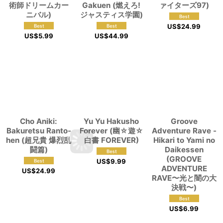
術師ドリームカー
Gakuen (燃えろ!
ァイターズ97)
ニバル)
ジャスティス学園)
US$
24.99
US$
5.99
US$
44.99
Cho Aniki:
Yu Yu Hakusho
Groove
Bakuretsu Ranto-
Forever (幽☆遊☆
Adventure Rave -
hen (超兄貴 爆烈乱
白書 FOREVER)
Hikari to Yami no
闘篇)
Daikessen
(GROOVE
US$
9.99
ADVENTURE
US$
24.99
RAVE〜光と闇の大
決戦〜)
US$
6.99