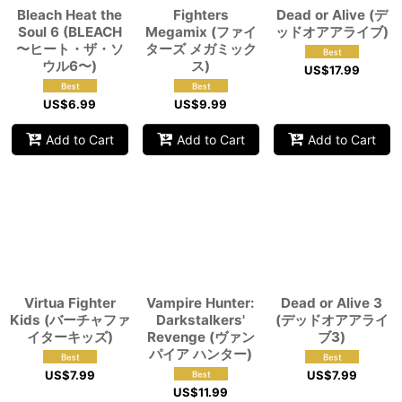
Bleach Heat the
Fighters
Dead or Alive (デ
Soul 6 (BLEACH
Megamix (ファイ
ッドオアアライブ)
〜ヒート・ザ・ソ
ターズ メガミック
ウル6〜)
ス)
US$
17.99
US$
6.99
US$
9.99
Add to Cart
Add to Cart
Add to Cart
Virtua Fighter
Vampire Hunter:
Dead or Alive 3
Kids (バーチャファ
Darkstalkers'
(デッドオアアライ
イターキッズ)
Revenge (ヴァン
ブ3)
パイア ハンター)
US$
7.99
US$
7.99
US$
11.99