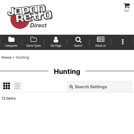
Cart
Categories
Game Types
My Page
Search
About us
Home
>
Hunting
Hunting
Search Settings
Close
12
items
Show
:
Sort by
: