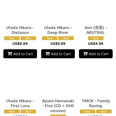
Utada Hikaru -
Utada Hikaru -
Anri (杏里) -
Distance
Deep River
NEUTRAL
US$
6.99
US$
5.99
US$
4.99
Add to Cart
Add to Cart
Add to Cart
Utada Hikaru -
Ayumi Hamasaki
YMCK - Family
First Love
- Five (CD + DVD
Racing
version)