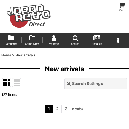
Cart
Categories
Game Types
My Page
Search
About us
Home
>
New arrivals
New arrivals
Search Settings
Close
127
items
Show
:
1
2
3
next
»
Sort by
: