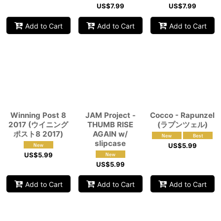
US$
7.99
US$
7.99
Add to Cart
Add to Cart
Add to Cart
Winning Post 8
JAM Project -
Cocco - Rapunzel
2017 (ウイニング
THUMB RISE
(ラプンツェル)
ポスト8 2017)
AGAIN w/
slipcase
US$
5.99
US$
5.99
US$
5.99
Add to Cart
Add to Cart
Add to Cart