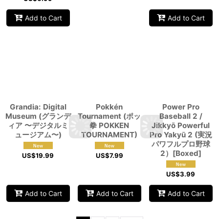
Add to Cart
Add to Cart
Grandia: Digital
Pokkén
Power Pro
Museum (グランデ
Tournament (ポッ
Baseball 2 /
ィア 〜デジタルミ
拳 POKKEN
Jikkyō Powerful
ュージアム〜)
TOURNAMENT)
Pro Yakyū 2 (実況
パワフルプロ野球
2）[Boxed]
US$
19.99
US$
7.99
US$
3.99
Add to Cart
Add to Cart
Add to Cart