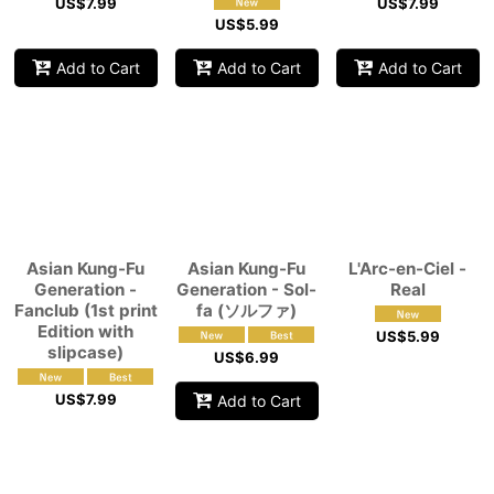
US$
7.99
US$
7.99
US$
5.99
Add to Cart
Add to Cart
Add to Cart
Asian Kung-Fu
Asian Kung-Fu
L'Arc-en-Ciel -
Generation -
Generation - Sol-
Real
Fanclub (1st print
fa (ソルファ)
Edition with
US$
5.99
slipcase)
US$
6.99
US$
7.99
Add to Cart