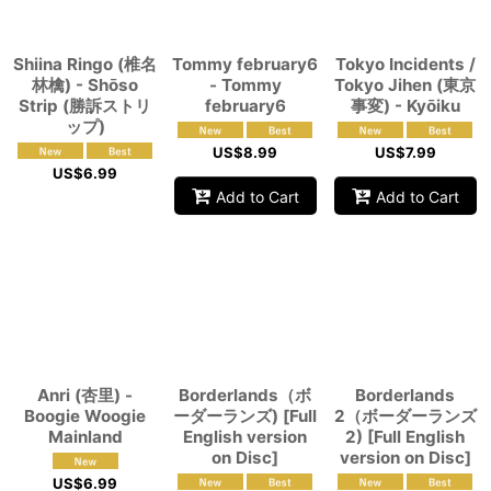
Shiina Ringo (椎名
Tommy february6
Tokyo Incidents /
林檎) - Shōso
- Tommy
Tokyo Jihen (東京
Strip (勝訴ストリ
february6
事変) - Kyōiku
ップ)
US$
8.99
US$
7.99
US$
6.99
Add to Cart
Add to Cart
Anri (杏里) -
Borderlands（ボ
Borderlands
Boogie Woogie
ーダーランズ) [Full
2（ボーダーランズ
Mainland
English version
2) [Full English
on Disc]
version on Disc]
US$
6.99