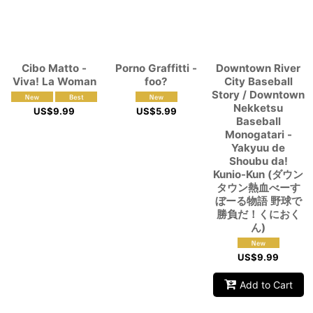
Cibo Matto -
Porno Graffitti -
Downtown River
Viva! La Woman
foo?
City Baseball
Story / Downtown
Nekketsu
US$
9.99
US$
5.99
Baseball
Monogatari -
Yakyuu de
Shoubu da!
Kunio-Kun (ダウン
タウン熱血べーす
ぼーる物語 野球で
勝負だ！くにおく
ん)
US$
9.99
Add to Cart