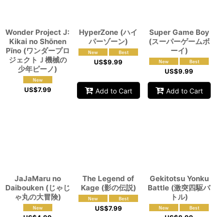
Wonder Project J:
HyperZone (ハイ
Super Game Boy
Kikai no Shōnen
パーゾーン)
(スーパーゲームボ
Pīno (ワンダープロ
ーイ)
ジェクトＪ機械の
US$
9.99
少年ピーノ)
US$
9.99
US$
7.99
Add to Cart
Add to Cart
JaJaMaru no
The Legend of
Gekitotsu Yonku
Daibouken (じゃじ
Kage (影の伝説)
Battle (激突四駆バ
ゃ丸の大冒険)
トル)
US$
7.99