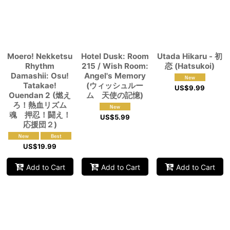
View
Moero! Nekketsu
Hotel Dusk: Room
Utada Hikaru - 初
Rhythm
215 / Wish Room:
恋 (Hatsukoi)
Damashii: Osu!
Angel's Memory
Tatakae!
(ウィッシュルー
US$
9.99
Ouendan 2 (燃え
ム 天使の記憶)
ろ！熱血リズム
魂 押忍！闘え！
US$
5.99
応援団２)
US$
19.99
Add to Cart
Add to Cart
Add to Cart