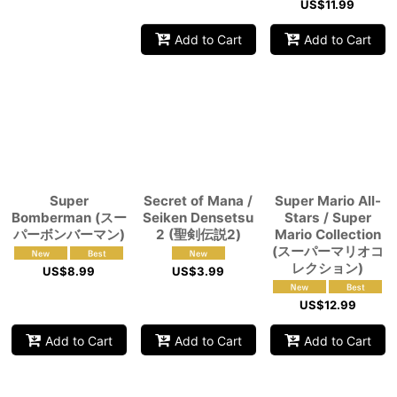
US$
11.99
Add to Cart
Add to Cart
Super
Secret of Mana /
Super Mario All-
Bomberman (スー
Seiken Densetsu
Stars / Super
パーボンバーマン)
2 (聖剣伝説2)
Mario Collection
(スーパーマリオコ
レクション)
US$
8.99
US$
3.99
US$
12.99
Add to Cart
Add to Cart
Add to Cart