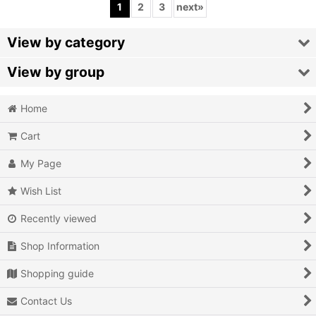
1
2
3
next
»
View by category
View by group
Video Games
Home
Action
Game Memorabilia
Cart
Action RPG
LaserDisc
My Page
Adventure
Trading Cards
Wish List
Air Combat
Japanese Music
Recently viewed
Arcade
Shop Information
Battle
Shopping guide
Beat 'em up
Contact Us