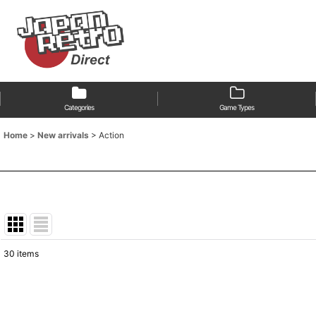
Categories
Game Types
Home
>
New arrivals
>
Action
30
items
Show
:
Sort by
: