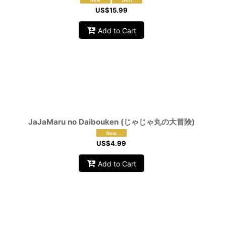
US$
15.99
Add to Cart
JaJaMaru no Daibouken (じゃじゃ丸の大冒険)
US$
4.99
Add to Cart