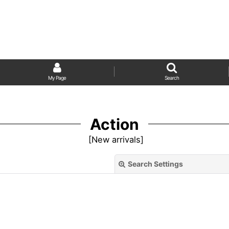
My Page
Search
Action
[
New arrivals
]
Search Settings