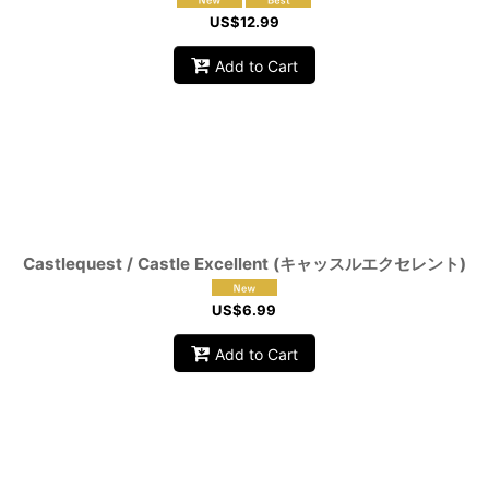
US$
12.99
Add to Cart
Castlequest / Castle Excellent (キャッスルエクセレント)
US$
6.99
Add to Cart