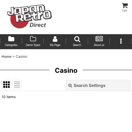
Cart
Categories
Game Types
My Page
Search
About us
Home
>
Casino
Casino
Search Settings
Close
10
items
Show
:
Sort by
: