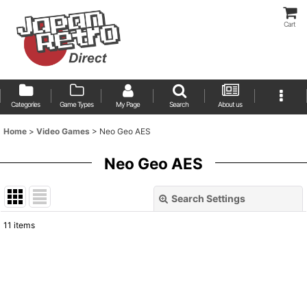
Cart
Categories
Game Types
My Page
Search
About us
Home
>
Video Games
>
Neo Geo AES
Neo Geo AES
Search Settings
Close
11
items
Show
:
Sort by
: