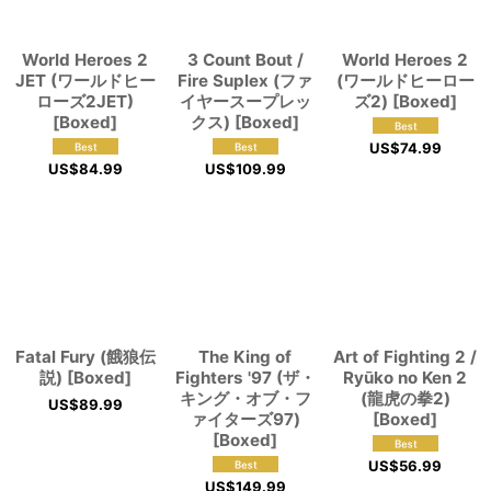
View
World Heroes 2
3 Count Bout /
World Heroes 2
JET (ワールドヒー
Fire Suplex (ファ
(ワールドヒーロー
ローズ2JET)
イヤースープレッ
ズ2) [Boxed]
[Boxed]
クス) [Boxed]
US$
74.99
US$
84.99
US$
109.99
Fatal Fury (餓狼伝
The King of
Art of Fighting 2 /
説) [Boxed]
Fighters '97 (ザ・
Ryūko no Ken 2
キング・オブ・フ
(龍虎の拳2)
US$
89.99
ァイターズ97)
[Boxed]
[Boxed]
US$
56.99
US$
149.99