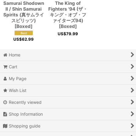
Samurai Shodown
The King of
II / Shin Samurai
Fighters '94 (ザ・
Spirits (真サムライ
キング・オブ・フ
スピリッツ)
ァイターズ94)
[Boxed]
[Boxed]
US$
79.99
US$
62.99
Home
Cart
My Page
Wish List
Recently viewed
Shop Information
Shopping guide