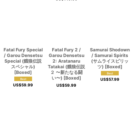
Fatal Fury Special
Fatal Fury 2 /
Samurai Shodown
/ Garou Densetsu
Garou Densetsu
/ Samurai Spirits
Special (餓狼伝説
2: Aratanaru
(サムライスピリッ
スペシャル)
Tatakai (餓狼伝説
ツ) [Boxed]
[Boxed]
２ 〜新たなる闘
い〜) [Boxed]
US$
57.99
US$
59.99
US$
59.99