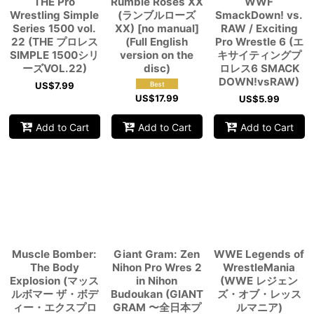
THE Pro
Rumble Roses XX
WWF
Wrestling Simple
(ランブルローズ
SmackDown! vs.
Series 1500 vol.
XX) [no manual]
RAW / Exciting
22 (THE プロレス
(Full English
Pro Wrestle 6 (エ
SIMPLE 1500シリ
version on the
キサイティングプ
ーズVOL.22)
disc)
ロレス6 SMACK
DOWN!vsRAW)
US$
7.99
US$
17.99
US$
5.99
Add to Cart
Add to Cart
Add to Cart
Muscle Bomber:
Giant Gram: Zen
WWE Legends of
The Body
Nihon Pro Wres 2
WrestleMania
Explosion (マッス
in Nihon
(WWE レジェン
ルボマー ザ・ボデ
Budoukan (GIANT
ズ・オブ・レッス
ィー・エクスプロ
GRAM 〜全日本プ
ルマニア)