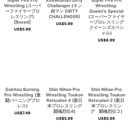
Super Fire Pro
Kinnikuman Dirty
Super Fire Pro
Wrestling (スーパ
Challenger (キン
Wrestling:
ーファイヤープロ
肉マン DIRTY
Queen's Special
レスリング)
CHALLENGER)
(スーパーファイヤ
[Boxed]
ープロレスリング
US$
5.99
クイーンズスペシ
US$
5.99
ャル)
US$
8.99
Gekitou Burning
Shin Nihon Pro
Shin Nihon Pro
Pro Wrestling (激
Wrestling Toukon
Wrestling Toukon
闘バーニングプロ
Retsuden 4 (新日
Retsuden 2 (新日
レス)
本プロレスリング
本プロレスリン
闘魂烈伝4)
グ 闘魂烈伝２)
US$
7.49
US$
5.99
US$
5.99