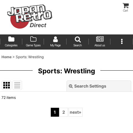
Cart
Categories
Game Types
My Page
Search
About us
Home
>
Sports: Wrestling
Sports: Wrestling
Search Settings
Close
72
items
Show
:
1
2
next
»
Sort by
: