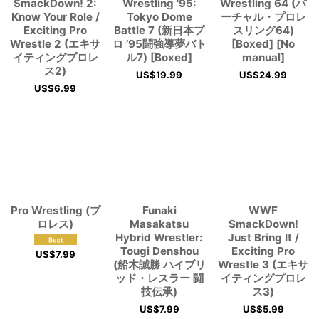
SmackDown! 2:
Wrestling '95:
Wrestling 64 (バ
Know Your Role /
Tokyo Dome
ーチャル・プロレ
Exciting Pro
Battle 7 (新日本プ
スリング64)
Wrestle 2 (エキサ
ロ ’95闘強導夢バト
[Boxed] [No
イティングプロレ
ル7) [Boxed]
manual]
ス2)
US$
19.99
US$
24.99
US$
6.99
Pro Wrestling (プ
Funaki
WWF
ロレス)
Masakatsu
SmackDown!
Hybrid Wrestler:
Just Bring It /
Tougi Denshou
Exciting Pro
US$
7.99
(船木誠勝 ハイブリ
Wrestle 3 (エキサ
ッド・レスラー 闘
イティングプロレ
技伝承)
ス3)
US$
7.99
US$
5.99