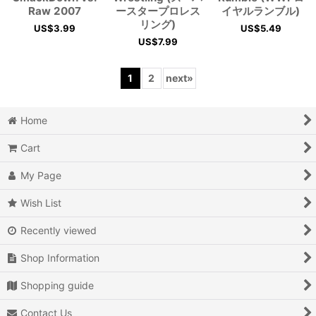
Raw 2007
ースタープロレス
イヤルランブル)
リング)
US$
3.99
US$
5.49
US$
7.99
1
2
next
»
Home
Cart
My Page
Wish List
Recently viewed
Shop Information
Shopping guide
Contact Us