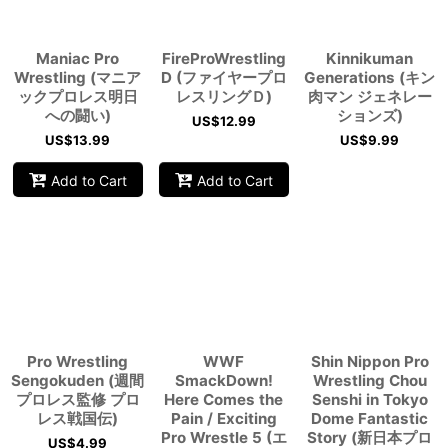
Maniac Pro
FireProWrestling
Kinnikuman
Wrestling (マニア
D (ファイヤープロ
Generations (キン
ックプロレス明日
レスリングＤ)
肉マン ジェネレー
への闘い)
ションズ)
US$
12.99
US$
13.99
US$
9.99
Add to Cart
Add to Cart
Pro Wrestling
WWF
Shin Nippon Pro
Sengokuden (週間
SmackDown!
Wrestling Chou
プロレス監修 プロ
Here Comes the
Senshi in Tokyo
レス戦国伝)
Pain / Exciting
Dome Fantastic
Pro Wrestle 5 (エ
Story (新日本プロ
US$
4.99