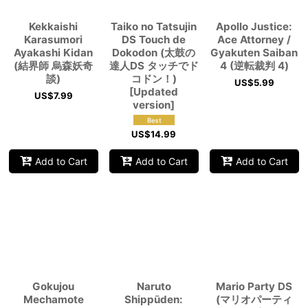
Kekkaishi
Taiko no Tatsujin
Apollo Justice:
Karasumori
DS Touch de
Ace Attorney /
Ayakashi Kidan
Dokodon (太鼓の
Gyakuten Saiban
(結界師 烏森妖奇
達人DS タッチでド
4 (逆転裁判 4)
談)
コドン！)
US$
5.99
[Updated
US$
7.99
version]
US$
14.99
Add to Cart
Add to Cart
Add to Cart
Gokujou
Naruto
Mario Party DS
Mechamote
Shippūden:
(マリオパーティ