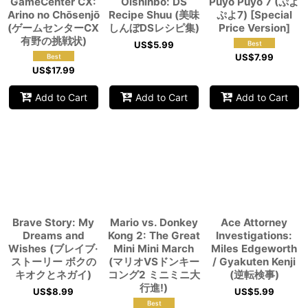
GameCenter CX:
Oishinbo: DS
Puyo Puyo 7 (ぷよ
Arino no Chōsenjō
Recipe Shuu (美味
ぷよ7) [Special
(ゲームセンターCX
しんぼDSレシピ集)
Price Version]
有野の挑戦状)
US$
5.99
US$
7.99
US$
17.99
Add to Cart
Add to Cart
Add to Cart
Brave Story: My
Mario vs. Donkey
Ace Attorney
Dreams and
Kong 2: The Great
Investigations:
Wishes (ブレイブ·
Mini Mini March
Miles Edgeworth
ストーリー ボクの
(マリオVSドンキー
/ Gyakuten Kenji
キオクとネガイ)
コング2 ミニミニ大
(逆転検事)
行進!)
US$
8.99
US$
5.99