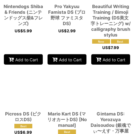
Nintendogs Shiba
Pro Yakyuu
Beautiful Writing
& Friends (ニンテ
Famista DS (プロ
Training / Bimoji
ンドッグス柴&フレ
野球 ファミスタ
Training (DS美文
ンズ)
DS)
字トレーニング) w/
calligraphy brush
US$
5.99
US$
2.99
stylus
US$
7.99
Add to Cart
Add to Cart
Add to Cart
Picross DS (ピク
Mario Kart DS (マ
Gintama DS:
ロスDS)
リオカートDS) [No
Yorozuya
manual]
Daisoudou (銀魂で
ぃ〜えす・万事屋
US$
6.99