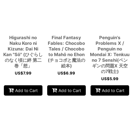
Higurashi no
Final Fantasy
Penguin's
Naku Koro ni
Fables: Chocobo
Problems X /
Kizuna: Dai Ni
Tales / Chocobo
Penguin no
Kan "Sō" (ひぐらし
to Mahō no Ehon
Mondai X: Tenkuu
のなく頃に絆 第二
(チョコボと魔法の
no 7 Senshi(ペン
巻「想」
絵本)
ギンの問題X 天空
の7戦士)
US$
7.99
US$
6.99
US$
5.99
Add to Cart
Add to Cart
Add to Cart