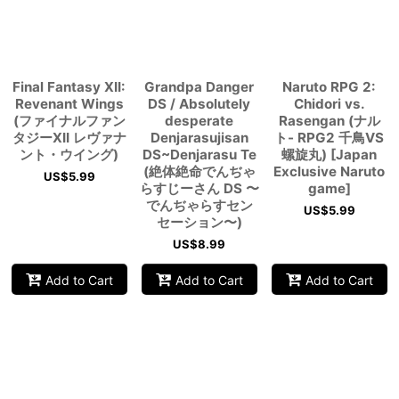
Final Fantasy XII:
Grandpa Danger
Naruto RPG 2:
Revenant Wings
DS / Absolutely
Chidori vs.
(ファイナルファン
desperate
Rasengan (ナル
タジーXII レヴァナ
Denjarasujisan
ト- RPG2 千鳥VS
ント・ウイング)
DS~Denjarasu Te
螺旋丸) [Japan
(絶体絶命でんぢゃ
Exclusive Naruto
US$
5.99
らすじーさん DS 〜
game]
でんぢゃらすセン
US$
5.99
セーション〜)
US$
8.99
Add to Cart
Add to Cart
Add to Cart