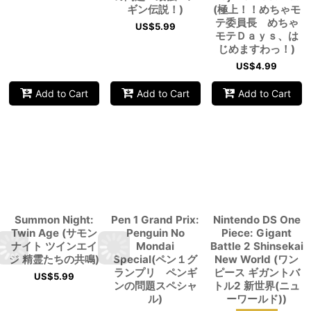
ギン伝説！)
(極上！！めちゃモ
テ委員長 めちゃ
US$
5.99
モテＤａｙｓ、は
じめますわっ！)
US$
4.99
Add to Cart
Add to Cart
Add to Cart
Summon Night:
Pen 1 Grand Prix:
Nintendo DS One
Twin Age (サモン
Penguin No
Piece: Gigant
ナイト ツインエイ
Mondai
Battle 2 Shinsekai
ジ 精霊たちの共鳴)
Special(ペン１グ
New World (ワン
ランプリ ペンギ
ピース ギガントバ
US$
5.99
ンの問題スペシャ
トル2 新世界(ニュ
ル)
ーワールド))