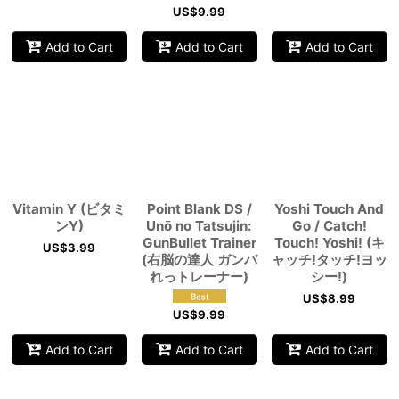
US$
9.99
Add to Cart
Add to Cart
Add to Cart
Vitamin Y (ビタミ
Point Blank DS /
Yoshi Touch And
ンY)
Unō no Tatsujin:
Go / Catch!
GunBullet Trainer
Touch! Yoshi! (キ
US$
3.99
(右脳の達人 ガンバ
ャッチ!タッチ!ヨッ
れっトレーナー)
シー!)
US$
8.99
US$
9.99
Add to Cart
Add to Cart
Add to Cart