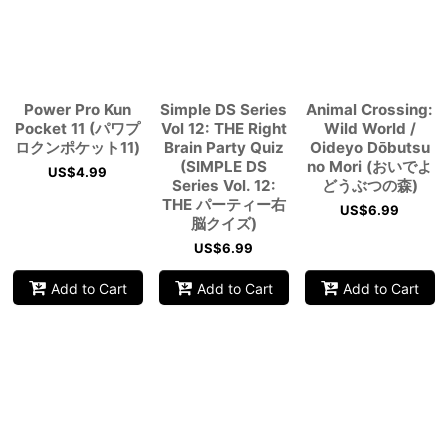
View
Power Pro Kun
Simple DS Series
Animal Crossing:
Pocket 11 (パワプ
Vol 12: THE Right
Wild World /
ロクンポケット11)
Brain Party Quiz
Oideyo Dōbutsu
(SIMPLE DS
no Mori (おいでよ
US$
4.99
Series Vol. 12:
どうぶつの森)
THE パーティー右
US$
6.99
脳クイズ)
US$
6.99
Add to Cart
Add to Cart
Add to Cart