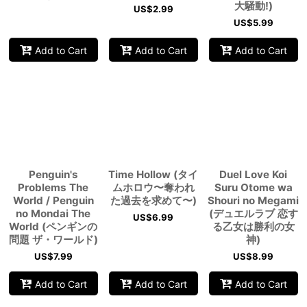
大騒動!)
US$
2.99
US$
5.99
Add to Cart
Add to Cart
Add to Cart
Penguin's
Time Hollow (タイ
Duel Love Koi
Problems The
ムホロウ〜奪われ
Suru Otome wa
World / Penguin
た過去を求めて〜)
Shouri no Megami
no Mondai The
(デュエルラブ 恋す
US$
6.99
World (ペンギンの
る乙女は勝利の女
問題 ザ・ワールド)
神)
US$
7.99
US$
8.99
Add to Cart
Add to Cart
Add to Cart