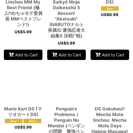
Linchou MM My
Saikyō Ninja
DS)
Best Friend (極
Daikesshū 5
上!!めちゃモテ委員
Kessen!
US$
6.99
長 MMベストフレ
"Akatsuki"
ンド!)
(NARUTOナルト
疾風伝 最強忍者大
US$
5.99
結集5 決戦!“暁)
US$
5.99
Add to Cart
Add to Cart
Add to Cart
Mario Kart DS (マ
Penguin's
DS Gokuhou!!
リオカートDS)
Problems /
Mecha Mote
Penguin No
Iinchou: Mecha
Mondai (ペンギン
Mote Days
US$
5.99
の問題 最強ペン
Hajime Masuwa!