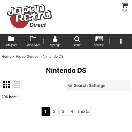
Cart
Categories
Game Types
My Page
Search
About us
Home
>
Video Games
>
Nintendo DS
Nintendo DS
Search Settings
Close
206
items
Show
:
1
2
3
4
next
»
Sort by
: