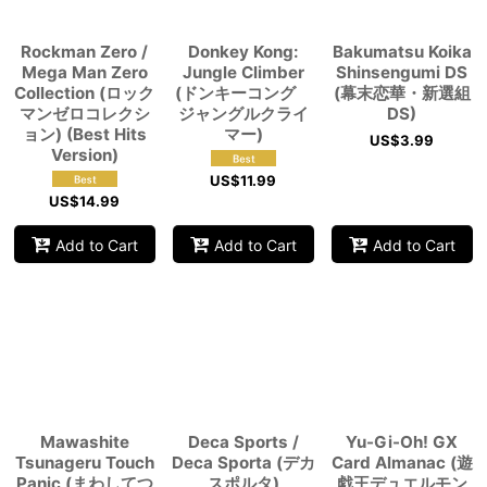
Rockman Zero /
Donkey Kong:
Bakumatsu Koika
Mega Man Zero
Jungle Climber
Shinsengumi DS
Collection (ロック
(ドンキーコング
(幕末恋華・新選組
マンゼロコレクシ
ジャングルクライ
DS)
ョン) (Best Hits
マー)
US$
3.99
Version)
US$
11.99
US$
14.99
Add to Cart
Add to Cart
Add to Cart
Mawashite
Deca Sports /
Yu-Gi-Oh! GX
Tsunageru Touch
Deca Sporta (デカ
Card Almanac (遊
Panic (まわしてつ
スポルタ)
戯王デュエルモン