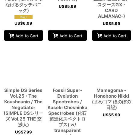
なげるタッチパニ
スターズGX -
US$
5.99
ック)
CARD
ALMANAC-)
US$
6.99
US$
5.99
Add to Cart
Add to Cart
Add to Cart
Simple DS Series
Fossil Super-
Mamegoma -
Vol.25 : The
Evolution
Honobono Nikki
Koushounin / The
Spectrobes /
(まめゴマ ほのぼの
Negotiator
Kaseki Chōshinka
日記)
(SIMPLE DSシリー
Spectrobes (化石
US$
5.99
ズ Vol.25 THE 交
超進化スペクトロ
渉人)
ブス) w/
transparent
US$
7.99