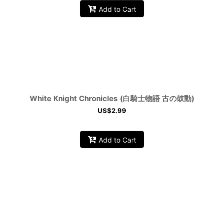
Add to Cart
White Knight Chronicles (白騎士物語 古の鼓動)
US$
2.99
Add to Cart