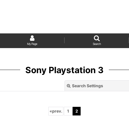
My Page
Search
Sony Playstation 3
Search Settings
«
prev.
1
2