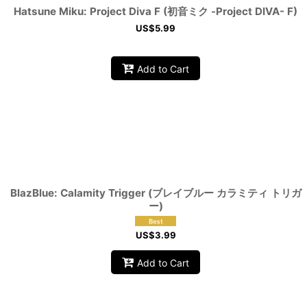
Hatsune Miku: Project Diva F (初音ミク -Project DIVA- F)
US$
5.99
Add to Cart
BlazBlue: Calamity Trigger (ブレイブルー カラミティ トリガ
ー)
US$
3.99
Add to Cart