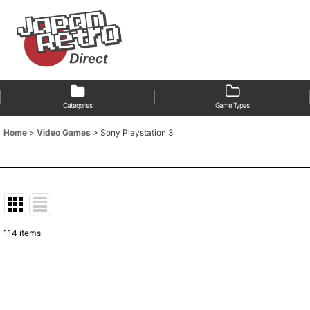
Categories
Game Types
Home
>
Video Games
>
Sony Playstation 3
114
items
Show
:
Sort by
: