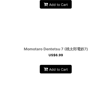
Add to Cart
Momotaro Dentetsu 7 (桃太郎電鉄7)
US$
6.99
Add to Cart