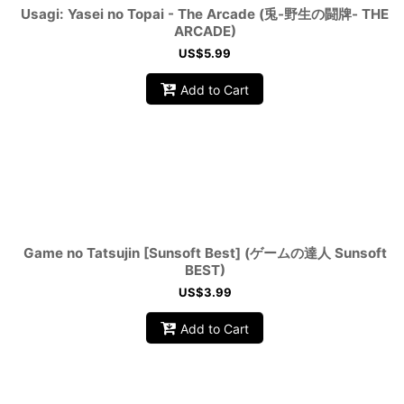
Usagi: Yasei no Topai - The Arcade (兎-野生の闘牌- THE
ARCADE)
US$
5.99
Add to Cart
Game no Tatsujin [Sunsoft Best] (ゲームの達人 Sunsoft
BEST)
US$
3.99
Add to Cart