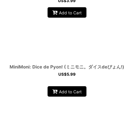
US$
3.99
Add to Cart
MiniMoni: Dice de Pyon! (ミニモニ。ダイスdeぴょん!)
US$
5.99
Add to Cart