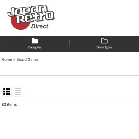
Categories
Game Types
Home
>
Board Game
83
items
Show
:
Sort by
: