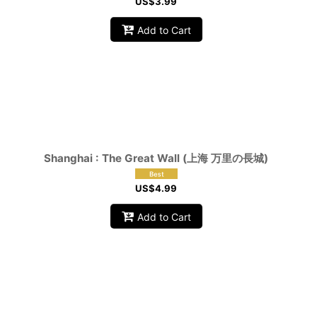
US$
3.99
Add to Cart
Shanghai : The Great Wall (上海 万里の長城)
US$
4.99
Add to Cart