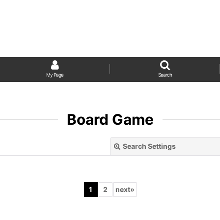
My Page
Search
Board Game
Search Settings
1
2
next
»