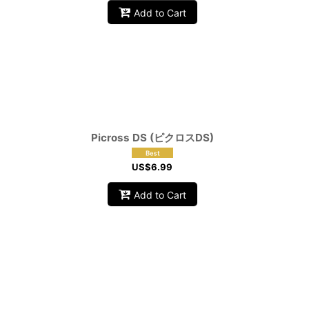
Add to Cart
Picross DS (ピクロスDS)
US$
6.99
Add to Cart