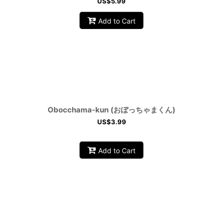
US$
5.99
Add to Cart
Obocchama-kun (おぼっちゃまくん)
US$
3.99
Add to Cart