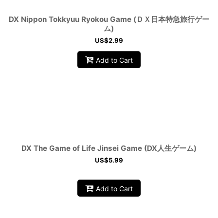
DX Nippon Tokkyuu Ryokou Game (ＤＸ日本特急旅行ゲー
ム)
US$
2.99
Add to Cart
DX The Game of Life Jinsei Game (DX人生ゲーム)
US$
5.99
Add to Cart