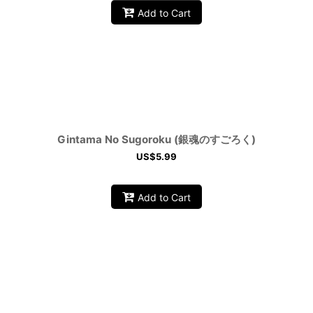
Add to Cart
Gintama No Sugoroku (銀魂のすごろく)
US$
5.99
Add to Cart