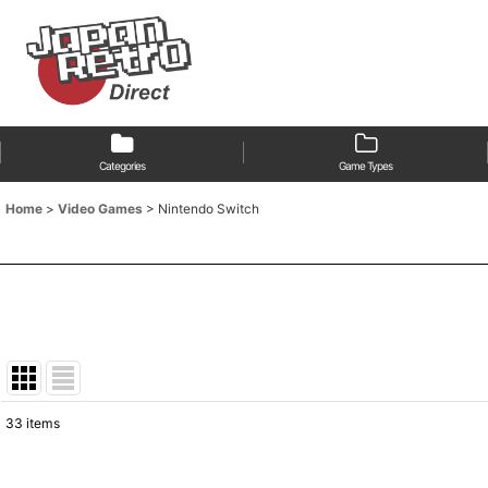
Categories
Game Types
Home
>
Video Games
>
Nintendo Switch
33
items
Show
: