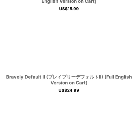
English Version on Cart]
US$
15.99
Bravely Default II (ブレイブリーデフォルトII) [Full English
Version on Cart]
US$
24.99