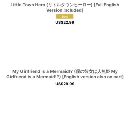
Little Town Hero (リトルタウンヒーロー) [Full English
Version Included]
US$
22.99
My Girlfriend is a Mermaid!? (僕の彼女は人魚姫 My
Girlfriend is a Mermaid!?) [English version also on cart]
US$
29.99