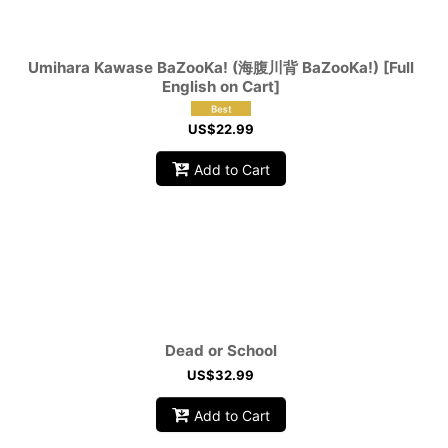
Umihara Kawase BaZooKa! (海腹川背 BaZooKa!) [Full
English on Cart]
US$
22.99
Add to Cart
Dead or School
US$
32.99
Add to Cart