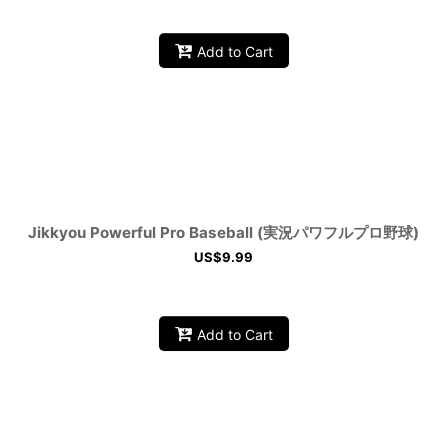
Add to Cart
Jikkyou Powerful Pro Baseball (実況パワフルプロ野球)
US$
9.99
Add to Cart