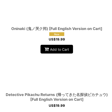
Sort by
:
Oninaki (鬼ノ哭ク邦) [Full English Version on Cart]
US$
19.99
Add to Cart
Detective Pikachu Returns (帰ってきた名探偵ピカチュウ)
[Full English Version on Cart]
US$
19.99