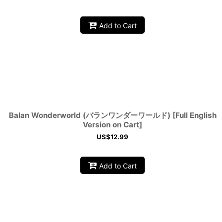
Add to Cart
Balan Wonderworld (バランワンダーワールド) [Full English
Version on Cart]
US$
12.99
Add to Cart