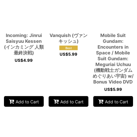
Incoming: Jinrui
Vanquish (ヴァン
Mobile Suit
Saisyuu Kessen
キッシュ)
Gundam:
(インカミング 人類
Encounters in
最終決戦)
Space / Mobile
US$
5.99
Suit Gundam:
US$
4.99
Meguriai Uchuu
(機動戦士ガンダム
めぐりあい宇宙) w/
Bonus Video DVD
US$
5.99
Add to Cart
Add to Cart
Add to Cart