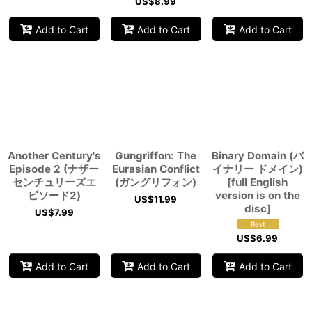
US$
8.99
Add to Cart
Add to Cart
Add to Cart
Another Century's
Gungriffon: The
Binary Domain (バ
Episode 2 (ナザー
Eurasian Conflict
イナリー ドメイン)
センチュリーズエ
(ガングリフォン)
[full English
ピソード2)
version is on the
US$
11.99
disc]
US$
7.99
US$
6.99
Add to Cart
Add to Cart
Add to Cart