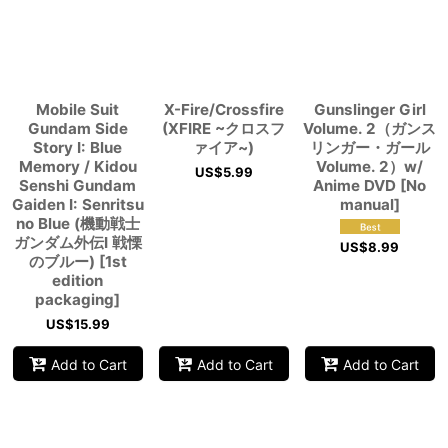
View
Mobile Suit
X-Fire/Crossfire
Gunslinger Girl
Gundam Side
(XFIRE ~クロスフ
Volume. 2（ガンス
Story I: Blue
ァイア~)
リンガー・ガール
Memory / Kidou
Volume. 2）w/
US$
5.99
Senshi Gundam
Anime DVD [No
Gaiden I: Senritsu
manual]
no Blue (機動戦士
ガンダム外伝I 戦慄
US$
8.99
のブルー) [1st
edition
packaging]
US$
15.99
Add to Cart
Add to Cart
Add to Cart