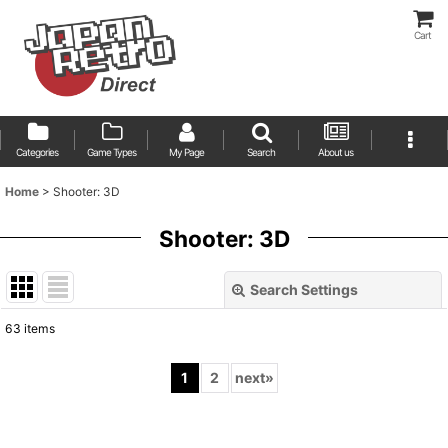
Cart
Categories
Game Types
My Page
Search
About us
Home
>
Shooter: 3D
Shooter: 3D
Search Settings
Close
63
items
Show
:
1
2
next
»
Sort by
: