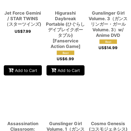
Jet Force Gemini
Higurashi
Gunslinger Girl
/ STAR TWINS
Daybreak
Volume. 3（ガンス
（スターツインズ)
Portable (ひぐらし
リンガー・ガール
デイブレイクポー
Volume. 3）w/
US$
7.99
タブル)
Anime DVD
[Fanservice
Action Game]
US$
14.99
US$
6.99
Add to Cart
Add to Cart
Assassination
Gunslinger Girl
Cosmo Genesis
Classroom:
Volume. 1（ガンス
(コスモジェネシス)