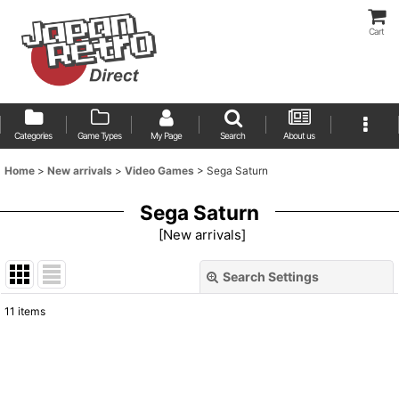
Cart
Categories
Game Types
My Page
Search
About us
Home
>
New arrivals
>
Video Games
>
Sega Saturn
Sega Saturn
[
New arrivals
]
Search Settings
Close
11
items
Show
:
Sort by
: