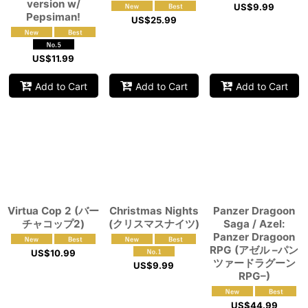
version w/
US$
9.99
Pepsiman!
US$
25.99
US$
11.99
Add to Cart
Add to Cart
Add to Cart
Virtua Cop 2 (バー
Christmas Nights
Panzer Dragoon
チャコップ2)
(クリスマスナイツ)
Saga / Azel:
Panzer Dragoon
RPG (アゼル –パン
US$
10.99
ツァードラグーン
US$
9.99
RPG–)
US$
44.99