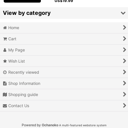
US$
19.99
View by category
Home
Video Games (All Items)
Cart
3DO
My Page
Epoch Super Cassette Vision
Wish List
Microsoft Xbox
Recently viewed
Microsoft Xbox 360
Shop Information
Microsoft Xbox One
Shopping guide
MSX
Contact Us
Neo Geo AES
Powered by
Ochanoko
A multi-featured webstore system
Neo Geo MVS