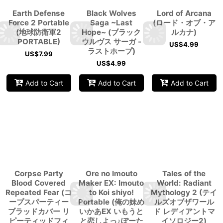
Earth Defense
Black Wolves
Lord of Arcana
Force 2 Portable
Saga ~Last
(ロード・オブ・ア
(地球防衛軍2
Hope~ (ブラック
ルカナ)
PORTABLE)
ウルヴス サーガ -
US$
4.99
ラストホープ)
US$
7.99
US$
4.99
Add to Cart
Add to Cart
Add to Cart
Corpse Party
Ore no Imouto
Tales of the
Blood Covered
Maker EX: Imouto
World: Radiant
Repeated Fear (コ
to Koi shiyo!
Mythology 2 (テイ
ープスパーティー
Portable (俺の妹め
ルズオブザワール
ブラッドカバー リ
いかあEX いもうと
ド レディアントマ
ピーティッドフィ
と恋しよっ♪ぽーた
イソロジー2)