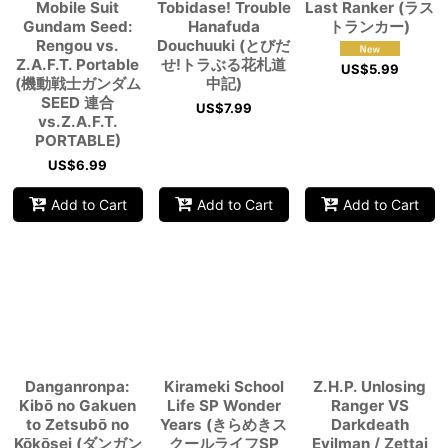
Mobile Suit
Tobidase! Trouble
Last Ranker (ラス
Gundam Seed:
Hanafuda
トランカー)
Rengou vs.
Douchuuki (とびだ
Z.A.F.T. Portable
せ!トラぶる花札道
US$
5.99
(機動戦士ガンダム
中記)
SEED 連合
US$
7.99
vs.Z.A.F.T.
PORTABLE)
US$
6.99
Add to Cart
Add to Cart
Add to Cart
Danganronpa:
Kirameki School
Z.H.P. Unlosing
Kibō no Gakuen
Life SP Wonder
Ranger VS
to Zetsubō no
Years (きらめきス
Darkdeath
Kōkōsei (ダンガン
クールライフSP
Evilman / Zettai