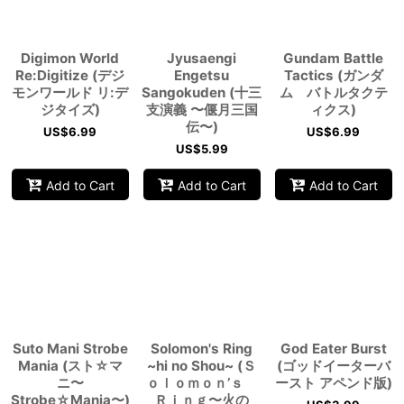
Digimon World
Jyusaengi
Gundam Battle
Re:Digitize (デジ
Engetsu
Tactics (ガンダ
モンワールド リ:デ
Sangokuden (十三
ム バトルタクテ
ジタイズ)
支演義 〜偃月三国
ィクス)
伝〜)
US$
6.99
US$
6.99
US$
5.99
Add to Cart
Add to Cart
Add to Cart
Suto Mani Strobe
Solomon's Ring
God Eater Burst
Mania (スト☆マ
~hi no Shou~ (Ｓ
(ゴッドイーターバ
ニ〜
ｏｌｏｍｏｎ’ｓ
ースト アペンド版)
Strobe☆Mania〜)
Ｒｉｎｇ〜火の