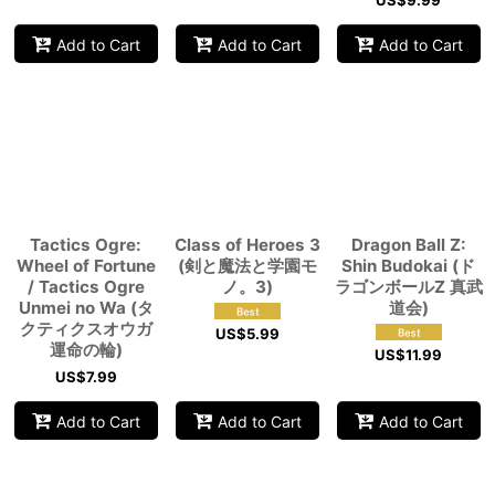
US$
9.99
Add to Cart
Add to Cart
Add to Cart
Tactics Ogre:
Class of Heroes 3
Dragon Ball Z:
Wheel of Fortune
(剣と魔法と学園モ
Shin Budokai (ド
/ Tactics Ogre
ノ。3)
ラゴンボールZ 真武
Unmei no Wa (タ
道会)
クティクスオウガ
US$
5.99
運命の輪)
US$
11.99
US$
7.99
Add to Cart
Add to Cart
Add to Cart