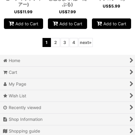
アー)
ぶる)
US$
5.99
US$
11.99
US$
7.99
Add to Cart
Add to Cart
Add to Cart
1
2
3
4
next
»
Home
Cart
My Page
Wish List
Recently viewed
Shop Information
Shopping guide