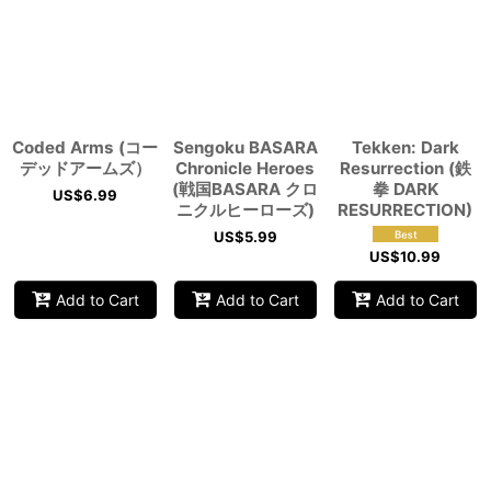
Coded Arms (コー
Sengoku BASARA
Tekken: Dark
デッドアームズ）
Chronicle Heroes
Resurrection (鉄
(戦国BASARA クロ
拳 DARK
US$
6.99
ニクルヒーローズ)
RESURRECTION)
US$
5.99
US$
10.99
Add to Cart
Add to Cart
Add to Cart