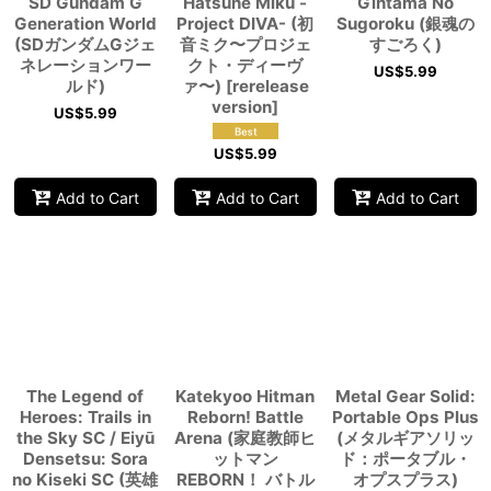
SD Gundam G
Hatsune Miku -
Gintama No
Generation World
Project DIVA- (初
Sugoroku (銀魂の
(SDガンダムGジェ
音ミク〜プロジェ
すごろく)
ネレーションワー
クト・ディーヴ
US$
5.99
ルド)
ァ〜) [rerelease
version]
US$
5.99
US$
5.99
Add to Cart
Add to Cart
Add to Cart
The Legend of
Katekyoo Hitman
Metal Gear Solid:
Heroes: Trails in
Reborn! Battle
Portable Ops Plus
the Sky SC / Eiyū
Arena (家庭教師ヒ
(メタルギアソリッ
Densetsu: Sora
ットマン
ド：ポータブル・
no Kiseki SC (英雄
REBORN！ バトル
オプスプラス)