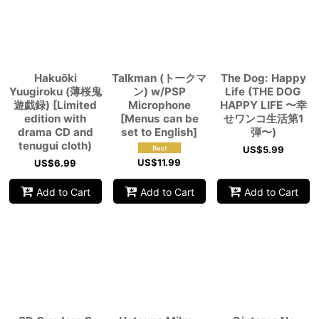
View
Hakuōki
Talkman (トークマ
The Dog: Happy
Yuugiroku (薄桜鬼
ン) w/PSP
Life (THE DOG
遊戯録) [Limited
Microphone
HAPPY LIFE 〜幸
edition with
[Menus can be
せワンコ生活第1
drama CD and
set to English]
弾〜)
tenugui cloth)
US$
5.99
US$
11.99
US$
6.99
Add to Cart
Add to Cart
Add to Cart