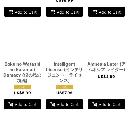
US$
9.99
Add to Cart
Add to Cart
Add to Cart
Boku no Watashi
Intelligent
Amnesia Later (ア
no Katamari
License (インテリ
ムネシア レイター)
Damacy (僕の私の
ジェント・ライセ
US$
4.99
塊魂)
ンス)
US$
8.99
US$
7.99
Add to Cart
Add to Cart
Add to Cart