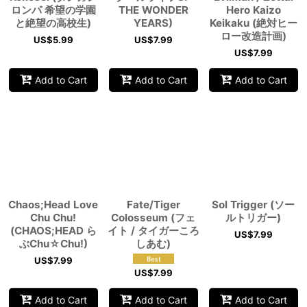
ロンパ 希望の学園
THE WONDER
Hero Kaizo
と絶望の高校生)
YEARS)
Keikaku (絶対ヒー
ロー改造計画)
US$
5.99
US$
7.99
US$
7.99
Add to Cart
Add to Cart
Add to Cart
Chaos;Head Love
Fate/Tiger
Sol Trigger (ソー
Chu Chu!
Colosseum (フェ
ルトリガー)
(CHAOS;HEAD ら
イト / タイガーころ
US$
7.99
ぶChu☆Chu!)
しあむ)
US$
7.99
US$
7.99
Add to Cart
Add to Cart
Add to Cart