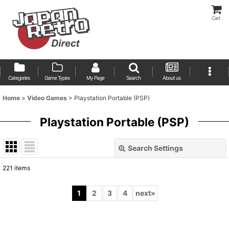
Cart
Categories
Game Types
My Page
Search
About us
Home
>
Video Games
>
Playstation Portable (PSP)
Playstation Portable (PSP)
Search Settings
Close
221
items
Show
:
1
2
3
4
next
»
Sort by
: