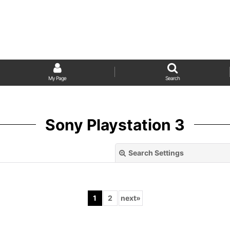
My Page
Search
Sony Playstation 3
Search Settings
1
2
next
»