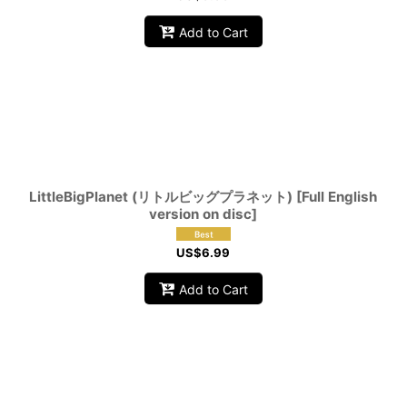
Add to Cart
LittleBigPlanet (リトルビッグプラネット) [Full English
version on disc]
US$
6.99
Add to Cart