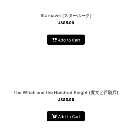
Starhawk (スターホーク)
US$
5.99
Add to Cart
The Witch and the Hundred Knight (魔女と百騎兵)
US$
5.99
Add to Cart