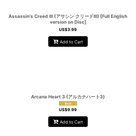
Assassin's Creed III (アサシン クリードIII) [Full English
version on Disc]
US$
3.99
Add to Cart
Arcana Heart 3 (アルカナハート3)
US$
9.99
Add to Cart