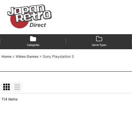
Categories
Game Types
Home
>
Video Games
>
Sony Playstation 3
114
items
Show
:
Sort by
: