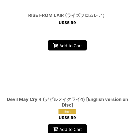
RISE FROM LAIR (ライズフロムレア）
US$
5.99
Add to Cart
Devil May Cry 4 (デビルメイクライ4) [English version on
Disc]
US$
5.99
Add to Cart