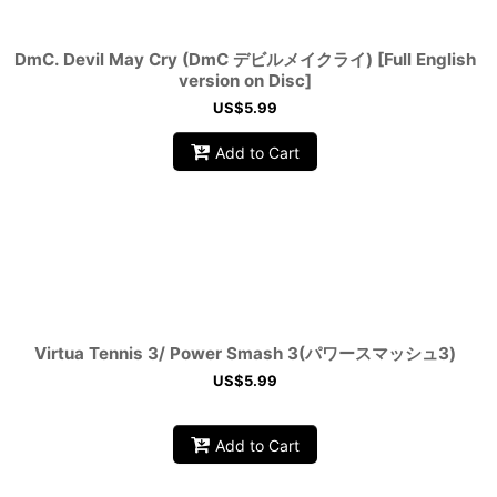
DmC. Devil May Cry (DmC デビルメイクライ) [Full English
version on Disc]
US$
5.99
Add to Cart
Virtua Tennis 3/ Power Smash 3(パワースマッシュ3)
US$
5.99
Add to Cart