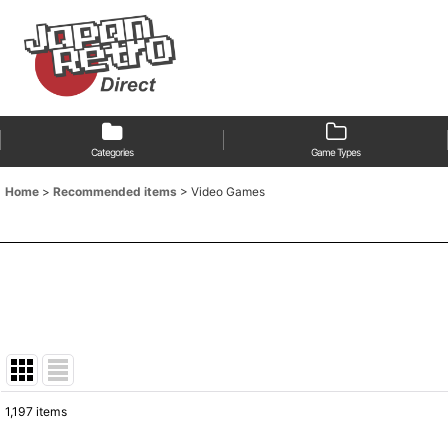
Categories
Game Types
Home
>
Recommended items
>
Video Games
1,197
items
Subcategories
: