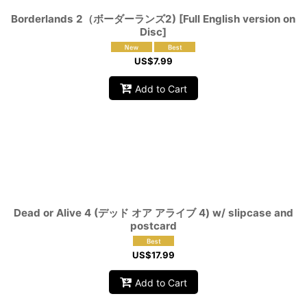
Borderlands 2（ボーダーランズ2) [Full English version on
Disc]
US$
7.99
Add to Cart
Dead or Alive 4 (デッド オア アライブ 4) w/ slipcase and
postcard
US$
17.99
Add to Cart