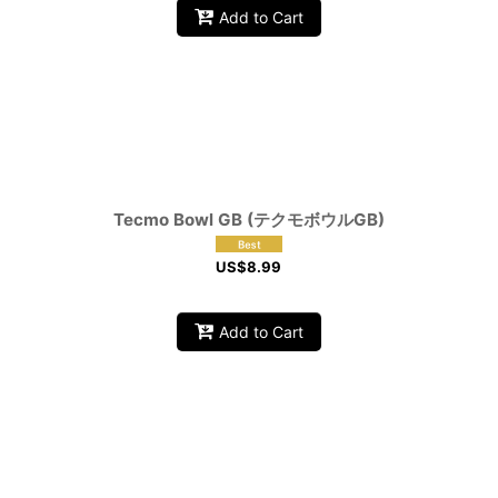
Add to Cart
Tecmo Bowl GB (テクモボウルGB)
US$
8.99
Add to Cart