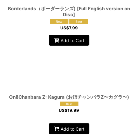
Borderlands（ボーダーランズ) [Full English version on
Disc]
US$
7.99
Add to Cart
OnēChanbara Z: Kagura (お姉チャンバラZ〜カグラ〜)
US$
19.99
Add to Cart