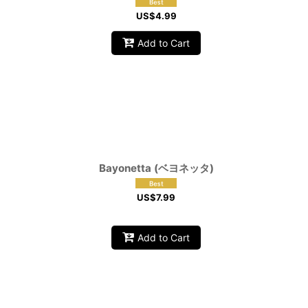
US$
4.99
Add to Cart
Bayonetta (ベヨネッタ)
US$
7.99
Add to Cart