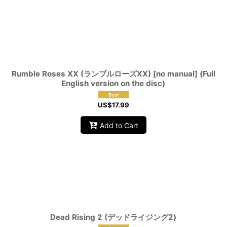
Rumble Roses XX (ランブルローズXX) [no manual] (Full
English version on the disc)
US$
17.99
Add to Cart
Dead Rising 2 (デッドライジング2)