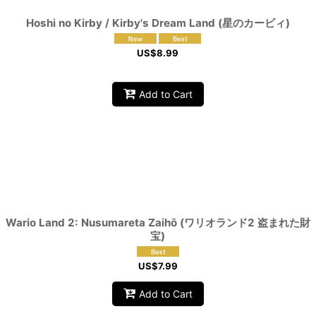
Hoshi no Kirby / Kirby's Dream Land (星のカービィ)
US$
8.99
Add to Cart
Wario Land 2: Nusumareta Zaihō (ワリオランド2 盗まれた財
宝)
US$
7.99
Add to Cart