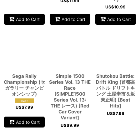
US$
11.99
US$
10.99
Add to Cart
Add to Cart
Add to Cart
Sega Rally
Simple 1500
Shutokou Battle:
Championship (セ
Series Vol. 13 THE
Drift King (首都高
ガラリー チャンピ
Race
バトル ドリフトキ
オンシップ)
(SIMPLE1500
ング 土屋圭市＆坂
Series Vol. 13:
東正明) [Best
THE レース) [Red
Hits]
US$
7.99
Car Cover
US$
7.99
Variant]
Add to Cart
US$
9.99