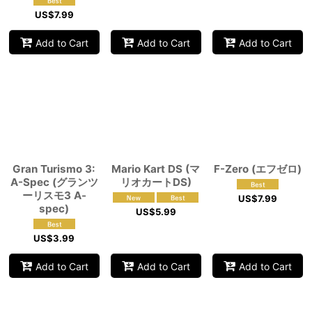
US$
7.99
Add to Cart
Add to Cart
Add to Cart
Gran Turismo 3:
Mario Kart DS (マ
F-Zero (エフゼロ)
A-Spec (グランツ
リオカートDS)
ーリスモ3 A-
US$
7.99
spec)
US$
5.99
US$
3.99
Add to Cart
Add to Cart
Add to Cart