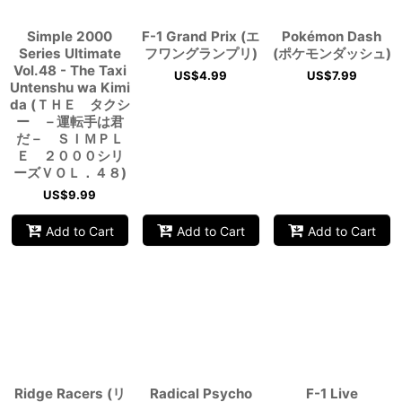
Simple 2000
F-1 Grand Prix (エ
Pokémon Dash
Series Ultimate
フワングランプリ)
(ポケモンダッシュ)
Vol.48 - The Taxi
US$
4.99
US$
7.99
Untenshu wa Kimi
da (ＴＨＥ タクシ
ー －運転手は君
だ－ ＳＩＭＰＬ
Ｅ ２０００シリ
ーズＶＯＬ．４８)
US$
9.99
Add to Cart
Add to Cart
Add to Cart
Ridge Racers (リ
Radical Psycho
F-1 Live