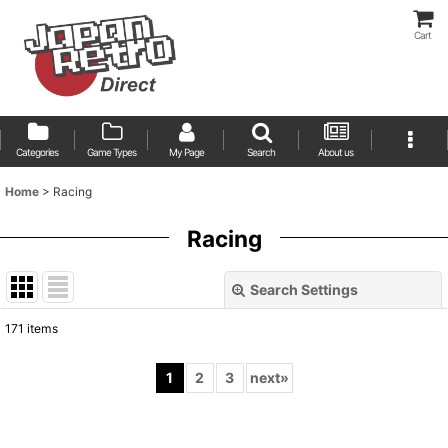
Cart
Categories
Game Types
My Page
Search
About us
Home
>
Racing
Racing
Search Settings
Close
171
items
Show
:
1
2
3
next
»
Sort by
: