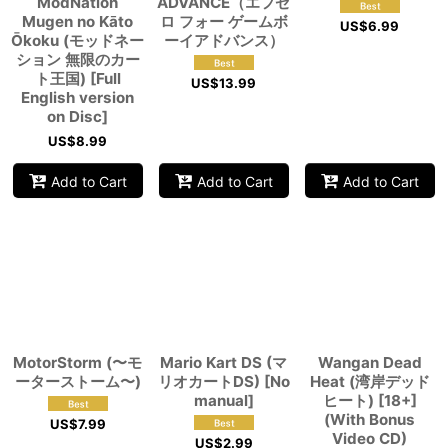
ModNation
ADVANCE（エフゼ
Mugen no Kāto
ロ フォー ゲームボ
US$
6.99
Ōkoku (モッドネー
ーイアドバンス）
ション 無限のカー
ト王国) [Full
US$
13.99
English version
on Disc]
US$
8.99
Add to Cart
Add to Cart
Add to Cart
MotorStorm (〜モ
Mario Kart DS (マ
Wangan Dead
ーターストーム〜)
リオカートDS) [No
Heat (湾岸デッド
manual]
ヒート) [18+]
(With Bonus
US$
7.99
Video CD)
US$
2.99