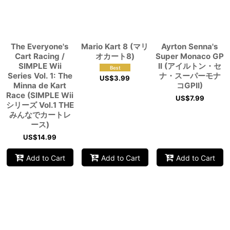
The Everyone's
Mario Kart 8 (マリ
Ayrton Senna's
Cart Racing /
オカート8)
Super Monaco GP
SIMPLE Wii
II (アイルトン・セ
Series Vol. 1: The
ナ・スーパーモナ
US$
3.99
Minna de Kart
コGPII)
Race (SIMPLE Wii
US$
7.99
シリーズ Vol.1 THE
みんなでカートレ
ース)
US$
14.99
Add to Cart
Add to Cart
Add to Cart