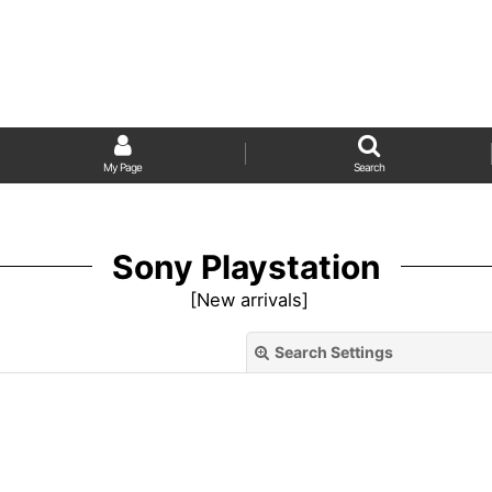
My Page
Search
Sony Playstation
[
New arrivals
]
Search Settings