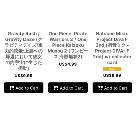
Gravity Rush /
One Piece: Pirate
Hatsune Miku:
Gravity Daze (グ
Warriors 2 / One
Project Diva F
ラビティデイズ/重
Piece Kaizoku
2nd (初音ミク -
力的眩暈:上層への
Musou 2 (ワンピー
Project DIVA- F
帰還において彼女
ス 海賊無双2)
2nd) w/ collector
の内宇宙に生じた
card
US$
4.99
摂動)
US$
9.99
US$
9.99
Add to Cart
Add to Cart
Add to Cart