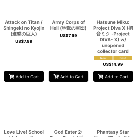
Attack on Titan /
Army Corps of
Hatsune Miku:
Shingeki no Kyojin
Hell (地獄の軍団)
Project Diva X (初
(進撃の巨人)
音ミク -Project
US$
7.99
DIVA- X) w/
US$
7.99
unopened
collector card
US$
14.99
Add to Cart
Add to Cart
Add to Cart
Love Live! School
God Eater 2:
Phantasy Star