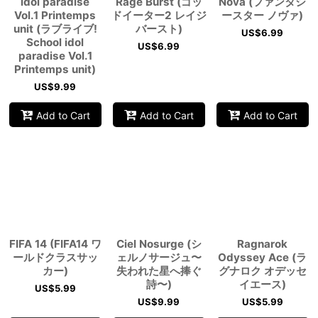
idol paradise
Rage Burst (ゴッ
Nova (ファンタシ
Vol.1 Printemps
ドイーター2 レイジ
ースター ノヴァ)
unit (ラブライブ!
バースト)
US$
6.99
School idol
US$
6.99
paradise Vol.1
Printemps unit)
US$
9.99
Add to Cart
Add to Cart
Add to Cart
FIFA 14 (FIFA14 ワ
Ciel Nosurge (シ
Ragnarok
ールドクラスサッ
ェルノサージュ〜
Odyssey Ace (ラ
カー)
失われた星へ捧ぐ
グナロク オデッセ
詩〜)
イエース)
US$
5.99
US$
9.99
US$
5.99