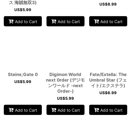
ス 海賊無双3)
US$
8.99
US$
5.99
Add to Cart
Add to Cart
Add to Cart
Steins;Gate 0
Digimon World
Fate/Extella: The
next 0rder (デジモ
Umbral Star (フェ
US$
5.99
ンワールド -next
イト/エクステラ)
Order-)
US$
6.99
US$
5.99
Add to Cart
Add to Cart
Add to Cart