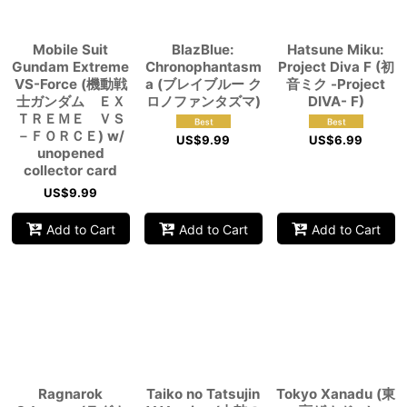
Mobile Suit
BlazBlue:
Hatsune Miku:
Gundam Extreme
Chronophantasm
Project Diva F (初
VS-Force (機動戦
a (ブレイブルー ク
音ミク -Project
士ガンダム ＥＸ
ロノファンタズマ)
DIVA- F)
ＴＲＥＭＥ ＶＳ
－ＦＯＲＣＥ) w/
US$
9.99
US$
6.99
unopened
collector card
US$
9.99
Add to Cart
Add to Cart
Add to Cart
Ragnarok
Taiko no Tatsujin
Tokyo Xanadu (東