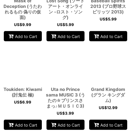
Mask of
Lost Song (ソード
Baseball Spirits
Deception (うたわ
アート・オンライ
2013 (プロ野球ス
れるもの 偽りの仮
ン -ロスト・ソン
ピリッツ 2013)
面)
グ)
US$
5.99
US$
9.99
US$
5.99
Add to Cart
Add to Cart
Add to Cart
Toukiden: Kiwami
Uta no Prince
Grand Kingdom
(討鬼伝 極)
sama MUSIC 3 (う
(グラン キングダ
たの☆プリンスさ
ム)
US$
6.99
まっ♪ＭＵＳＩＣ3)
US$
12.99
US$
3.99
Add to Cart
Add to Cart
Add to Cart