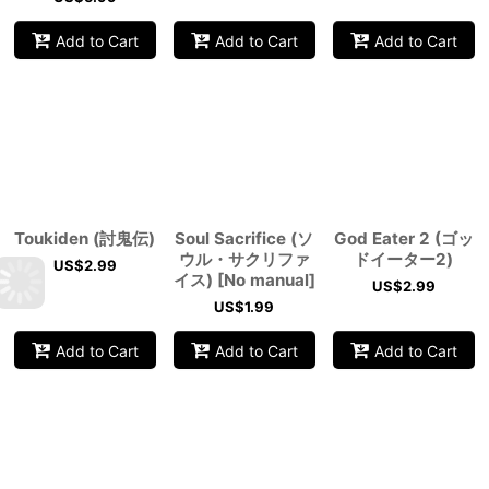
Add to Cart
Add to Cart
Add to Cart
Toukiden (討鬼伝)
Soul Sacrifice (ソ
God Eater 2 (ゴッ
ウル・サクリファ
ドイーター2)
US$
2.99
イス) [No manual]
US$
2.99
US$
1.99
Add to Cart
Add to Cart
Add to Cart