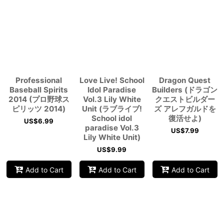
Professional
Love Live! School
Dragon Quest
Baseball Spirits
Idol Paradise
Builders (ドラゴン
2014 (プロ野球ス
Vol.3 Lily White
クエストビルダー
ピリッツ 2014)
Unit (ラブライブ!
ズ アレフガルドを
School idol
復活せよ)
US$
6.99
paradise Vol.3
US$
7.99
Lily White Unit)
US$
9.99
Add to Cart
Add to Cart
Add to Cart