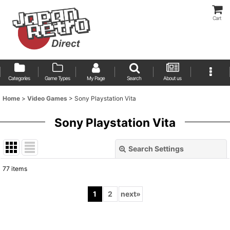
Cart
Categories
Game Types
My Page
Search
About us
Home
>
Video Games
>
Sony Playstation Vita
Sony Playstation Vita
Search Settings
Close
77
items
Show
:
1
2
next
»
Sort by
: