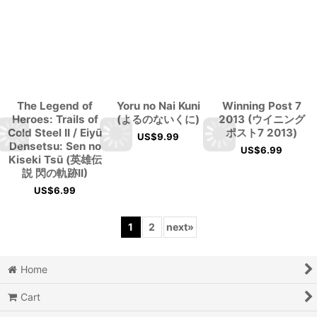
The Legend of
Yoru no Nai Kuni
Winning Post 7
Heroes: Trails of
(よるのないくに)
2013 (ウイニング
Cold Steel II / Eiyū
ポスト7 2013)
US$
9.99
Densetsu: Sen no
US$
6.99
Kiseki Tsū (英雄伝
説 閃の軌跡II)
US$
6.99
1
2
next
»
Home
Cart