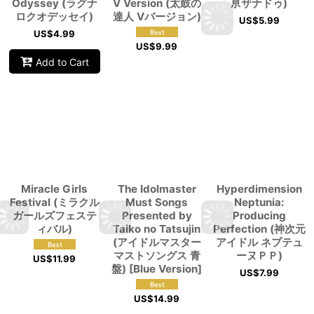
Odyssey (ラグナ
V Version (太鼓の
亰ザナドゥ)
ロクオデッセイ)
達人 Vバージョン)
US$
5.99
US$
4.99
US$
9.99
Add to Cart
Miracle Girls
The Idolmaster
Hyperdimension
Festival (ミラクル
Must Songs
Neptunia:
ガールズフェステ
Presented by
Producing
ィバル)
Taiko no Tatsujin
Perfection (神次元
(アイドルマスター
アイドル ネプテュ
マストソングス 青
ーヌＰＰ)
US$
11.99
盤) [Blue Version]
US$
7.99
US$
14.99