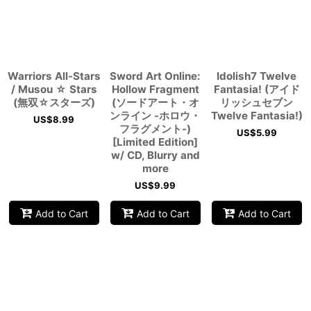
View
Warriors All-Stars
Sword Art Online:
Idolish7 Twelve
/ Musou ☆ Stars
Hollow Fragment
Fantasia! (アイド
(無双☆スターズ)
(ソードアート・オ
リッシュセブン
ンライン -ホロウ・
Twelve Fantasia!)
US$
8.99
フラグメント-)
US$
5.99
[Limited Edition]
w/ CD, Blurry and
more
US$
9.99
Add to Cart
Add to Cart
Add to Cart