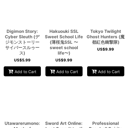
Digimon Story:
Hakuouki SSL
Tokyo Twilight
Cyber Sleuth (デ
Sweet School Life
Ghost Hunters (魔
ジモンストーリー
(薄桜鬼SSL 〜
都紅色幽撃隊)
サイバースルゥー
sweet school
US$
9.99
ス)
life〜)
US$
5.99
US$
9.99
Add to Cart
Add to Cart
Add to Cart
Utawarerumono:
Sword Art Online:
Professional