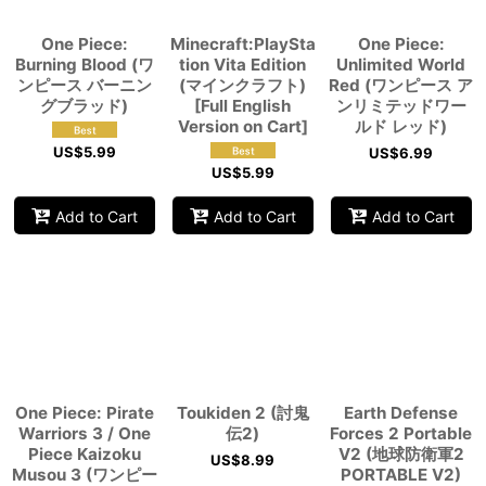
One Piece:
Minecraft:PlaySta
One Piece:
Burning Blood (ワ
tion Vita Edition
Unlimited World
ンピース バーニン
(マインクラフト)
Red (ワンピース ア
グブラッド)
[Full English
ンリミテッドワー
Version on Cart]
ルド レッド)
US$
5.99
US$
6.99
US$
5.99
Add to Cart
Add to Cart
Add to Cart
One Piece: Pirate
Toukiden 2 (討鬼
Earth Defense
Warriors 3 / One
伝2)
Forces 2 Portable
Piece Kaizoku
V2 (地球防衛軍2
US$
8.99
Musou 3 (ワンピー
PORTABLE V2)