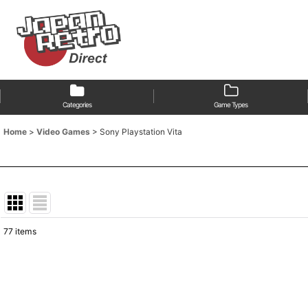
Categories
Game Types
Home
>
Video Games
>
Sony Playstation Vita
77
items
Show
:
Sort by
: