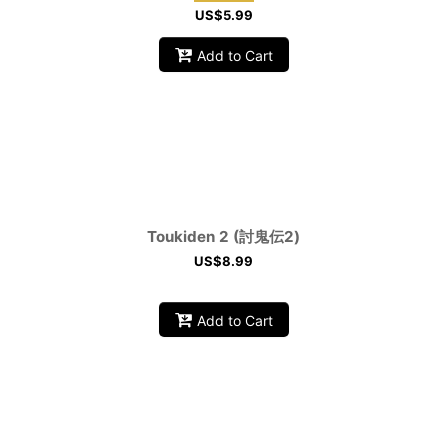
US$
5.99
Add to Cart
Toukiden 2 (討鬼伝2)
US$
8.99
Add to Cart