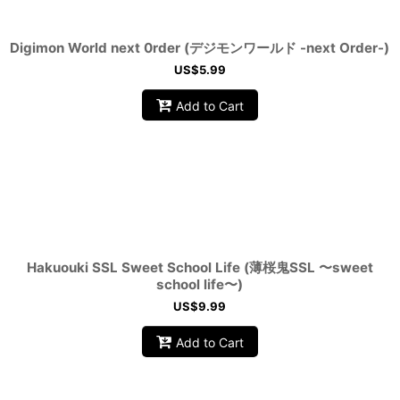
Digimon World next 0rder (デジモンワールド -next Order-)
US$
5.99
Add to Cart
Hakuouki SSL Sweet School Life (薄桜鬼SSL 〜sweet
school life〜)
US$
9.99
Add to Cart