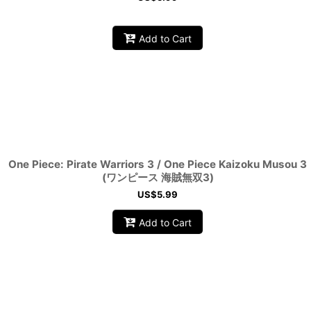
Add to Cart
One Piece: Pirate Warriors 3 / One Piece Kaizoku Musou 3
(ワンピース 海賊無双3)
US$
5.99
Add to Cart