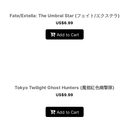
Fate/Extella: The Umbral Star (フェイト/エクステラ)
US$
6.99
Add to Cart
Tokyo Twilight Ghost Hunters (魔都紅色幽撃隊)
US$
9.99
Add to Cart