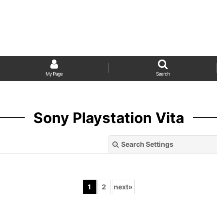
My Page
Search
Sony Playstation Vita
Search Settings
1
2
next
»