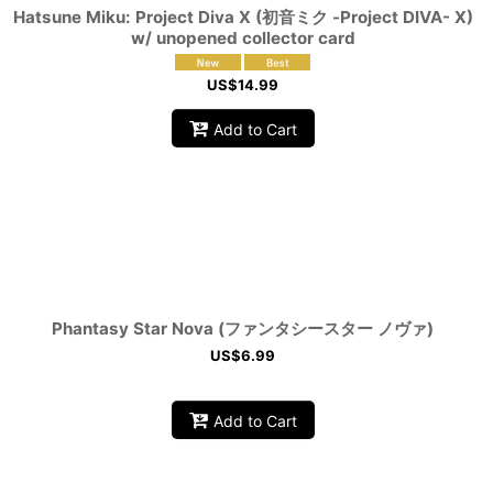
Hatsune Miku: Project Diva X (初音ミク -Project DIVA- X)
w/ unopened collector card
US$
14.99
Add to Cart
Phantasy Star Nova (ファンタシースター ノヴァ)
US$
6.99
Add to Cart