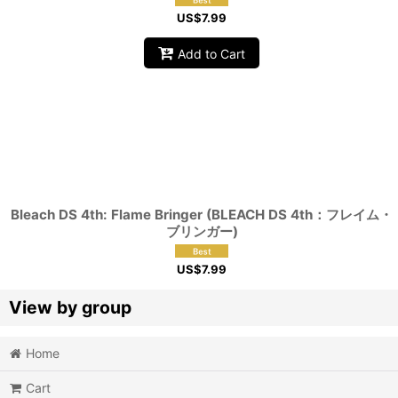
US$
7.99
Add to Cart
Bleach DS 4th: Flame Bringer (BLEACH DS 4th：フレイム・
ブリンガー)
US$
7.99
View by group
Home
Action
Cart
Action RPG