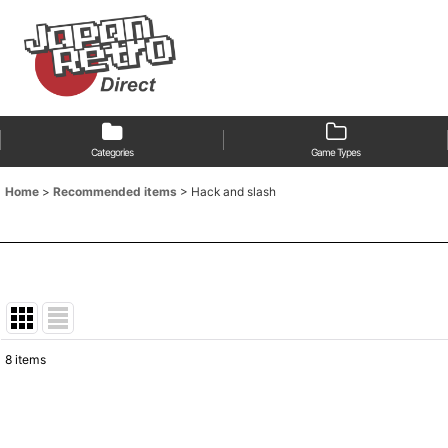
Categories
Game Types
Home
>
Recommended items
>
Hack and slash
8
items
Show
:
Sort by
: