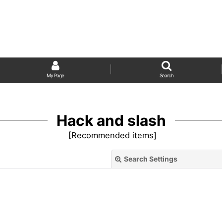
My Page
Search
Hack and slash
[
Recommended items
]
Search Settings