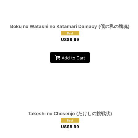
Boku no Watashi no Katamari Damacy (僕の私の塊魂)
US$
8.99
Add to Cart
Takeshi no Chōsenjō (たけしの挑戦状)
US$
8.99