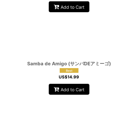
Add to Cart
Samba de Amigo (サンバDEアミーゴ)
US$
14.99
Add to Cart