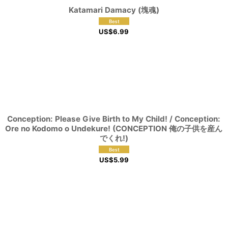
Katamari Damacy (塊魂)
US$
6.99
Conception: Please Give Birth to My Child! / Conception:
Ore no Kodomo o Undekure! (CONCEPTION 俺の子供を産ん
でくれ!)
US$
5.99