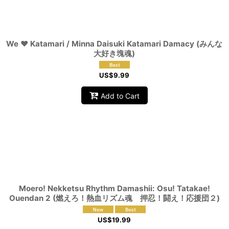
View
We ♥️ Katamari / Minna Daisuki Katamari Damacy (みんな
大好き塊魂)
US$
9.99
Add to Cart
Moero! Nekketsu Rhythm Damashii: Osu! Tatakae!
Ouendan 2 (燃えろ！熱血リズム魂 押忍！闘え！応援団２)
US$
19.99