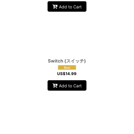
Add to Cart
Switch (スイッチ)
US$
14.99
Add to Cart