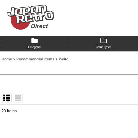
Categories
Game Types
Home
>
Recommended items
>
Weird
29
items
Show
:
Sort by
: