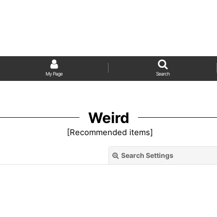
My Page
Search
Weird
[
Recommended items
]
Search Settings