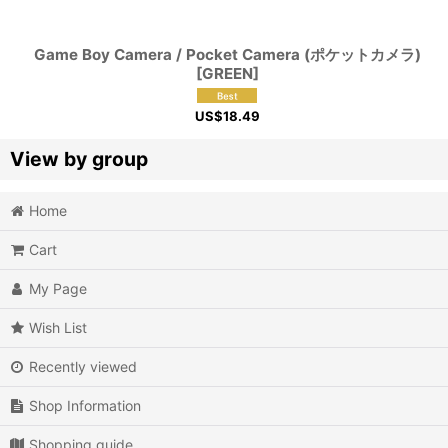
Game Boy Camera / Pocket Camera (ポケットカメラ)
[GREEN]
US$
18.49
View by group
Home
Action
Cart
Action RPG
My Page
Adventure
Wish List
Air Combat
Recently viewed
Arcade
Shop Information
Battle
Shopping guide