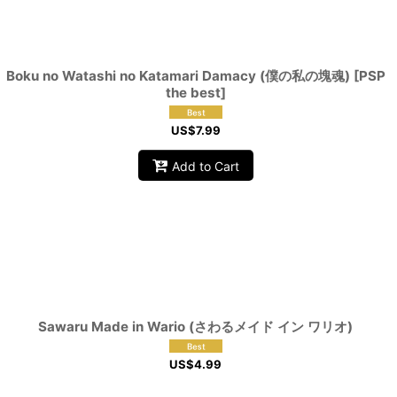
Boku no Watashi no Katamari Damacy (僕の私の塊魂) [PSP
the best]
US$
7.99
Add to Cart
Sawaru Made in Wario (さわるメイド イン ワリオ)
US$
4.99