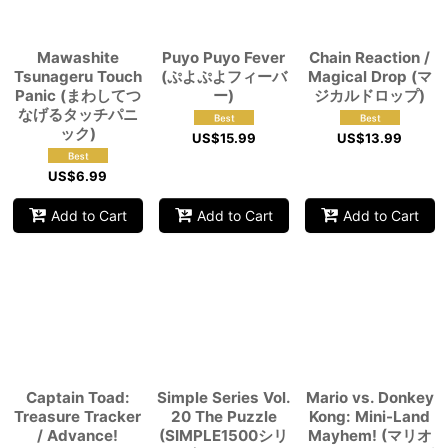
Mawashite
Puyo Puyo Fever
Chain Reaction /
Tsunageru Touch
(ぷよぷよフィーバ
Magical Drop (マ
Panic (まわしてつ
ー)
ジカルドロップ)
なげるタッチパニ
ック)
US$
15.99
US$
13.99
US$
6.99
Add to Cart
Add to Cart
Add to Cart
Captain Toad:
Simple Series Vol.
Mario vs. Donkey
Treasure Tracker
20 The Puzzle
Kong: Mini-Land
/ Advance!
(SIMPLE1500シリ
Mayhem! (マリオ