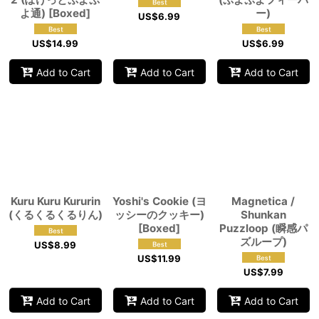
よ通) [Boxed]
ー)
US$
6.99
US$
14.99
US$
6.99
Add to Cart
Add to Cart
Add to Cart
Kuru Kuru Kururin
Yoshi's Cookie (ヨ
Magnetica /
(くるくるくるりん)
ッシーのクッキー)
Shunkan
[Boxed]
Puzzloop (瞬感パ
ズループ)
US$
8.99
US$
11.99
US$
7.99
Add to Cart
Add to Cart
Add to Cart