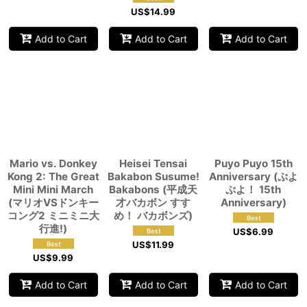
US$
14.99
Add to Cart
Add to Cart
Add to Cart
Mario vs. Donkey
Heisei Tensai
Puyo Puyo 15th
Kong 2: The Great
Bakabon Susume!
Anniversary (ぷよ
Mini Mini March
Bakabons (平成天
ぷよ！ 15th
(マリオVSドンキー
才バカボン すす
Anniversary)
コング2 ミニミニ大
め！ バカボンズ)
行進!)
US$
6.99
US$
11.99
US$
9.99
Add to Cart
Add to Cart
Add to Cart