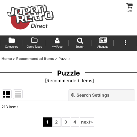
Cart
Categories
Game Types
My Page
Search
About us
Home
>
Recommended items
>
Puzzle
Puzzle
[
Recommended items
]
Search Settings
Close
213
items
Show
:
1
2
3
4
next
»
Sort by
: