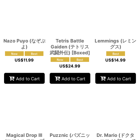
View
Nazo Puyo (なぞぷ
Tetris Battle
Lemmings (レミン
よ)
Gaiden (テトリス
グス)
武闘外伝) [Boxed]
US$
11.99
US$
14.99
US$
24.99
Add to Cart
Add to Cart
Add to Cart
Magical Drop III
Puzznic (パズニッ
Dr. Mario (ドクタ