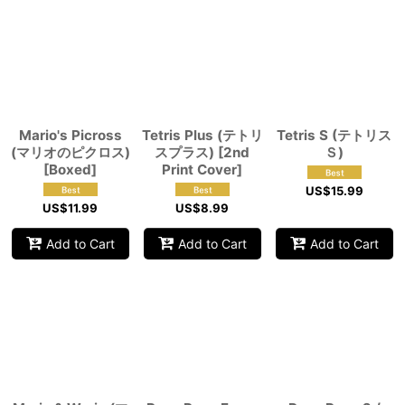
Mario's Picross
Tetris Plus (テトリ
Tetris S (テトリス
(マリオのピクロス)
スプラス) [2nd
Ｓ)
[Boxed]
Print Cover]
US$
15.99
US$
11.99
US$
8.99
Add to Cart
Add to Cart
Add to Cart