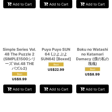
Add to Cart
Add to Cart
Add to Cart
Simple Series Vol.
Puyo Puyo SUN
Boku no Watashi
48 The Puzzle 2
64 (ぷよぷよ
no Katamari
(SIMPLE1500シリ
SUN64) [Boxed]
Damacy (僕の私の
ーズ Vol.48 THE
塊魂)
パズル2)
US$
22.99
US$
8.99
US$
9.99
Add to Cart
Add to Cart
Add to Cart