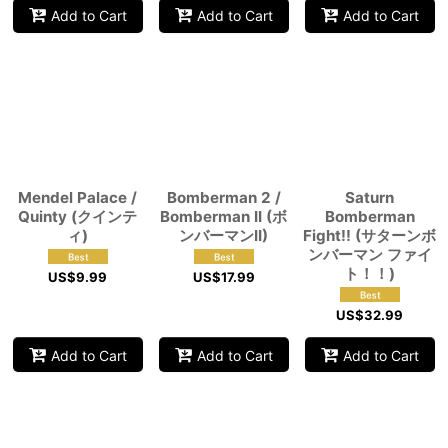
Add to Cart
Add to Cart
Add to Cart
Mendel Palace /
Bomberman 2 /
Saturn
Quinty (クインテ
Bomberman II (ボ
Bomberman
ィ)
ンバーマンII)
Fight!! (サターンボ
ンバーマン ファイ
ト！！)
US$
9.99
US$
17.99
US$
32.99
Add to Cart
Add to Cart
Add to Cart