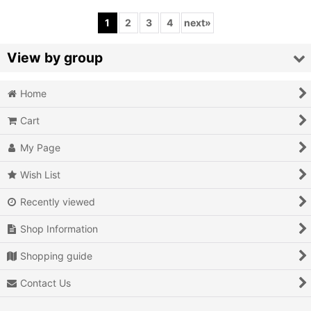
1
2
3
4
next
»
View by group
Home
Action
Cart
Action RPG
My Page
Adventure
Wish List
Air Combat
Recently viewed
Arcade
Shop Information
Battle
Shopping guide
Beat 'em up
Contact Us
Billiards