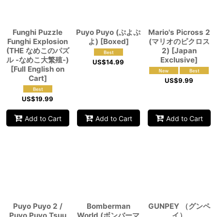
Funghi Puzzle
Puyo Puyo (ぷよぷ
Mario's Picross 2
Funghi Explosion
よ) [Boxed]
(マリオのピクロス
(THE なめこのパズ
2) [Japan
ル -なめこ大繁殖-)
Exclusive]
US$
14.99
[Full English on
Cart]
US$
9.99
US$
19.99
Add to Cart
Add to Cart
Add to Cart
Puyo Puyo 2 /
Bomberman
GUNPEY （グンペ
Puyo Puyo Tsuu
World (ボンバーマ
イ）