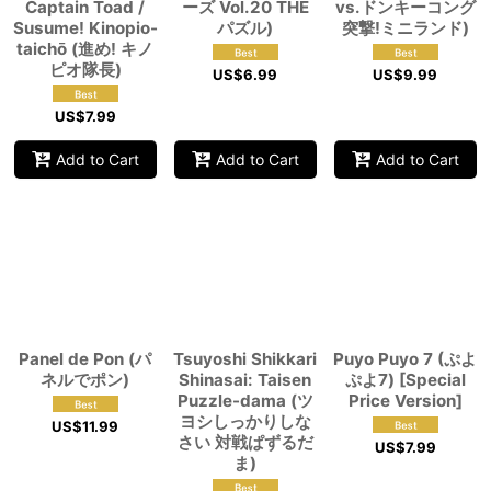
Captain Toad /
ーズ Vol.20 THE
vs.ドンキーコング
Susume! Kinopio-
パズル)
突撃!ミニランド)
taichō (進め! キノ
ピオ隊長)
US$
6.99
US$
9.99
US$
7.99
Add to Cart
Add to Cart
Add to Cart
Panel de Pon (パ
Tsuyoshi Shikkari
Puyo Puyo 7 (ぷよ
ネルでポン)
Shinasai: Taisen
ぷよ7) [Special
Puzzle-dama (ツ
Price Version]
ヨシしっかりしな
US$
11.99
さい 対戦ぱずるだ
US$
7.99
ま)