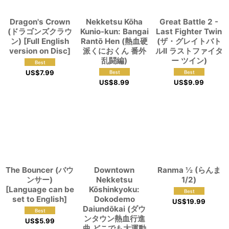
Dragon's Crown
Nekketsu Kōha
Great Battle 2 -
(ドラゴンズクラウ
Kunio-kun: Bangai
Last Fighter Twin
ン) [Full English
Rantō Hen (熱血硬
(ザ・グレイトバト
version on Disc]
派くにおくん 番外
ルII ラストファイタ
乱闘編)
ー ツイン)
US$
7.99
US$
8.99
US$
9.99
The Bouncer (バウ
Downtown
Ranma ½ (らんま
ンサー)
Nekketsu
1/2)
[Language can be
Kōshinkyoku:
set to English]
Dokodemo
US$
19.99
Daiundōkai (ダウ
ンタウン熱血行進
US$
5.99
曲 どこでも大運動