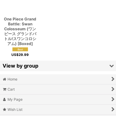
One Piece Grand
Battle: Swan
Colosseum (ワン
ピース グランドバ
トル!スワンコロシ
アム) [Boxed]
US$
29.99
View by group
Home
Action
Cart
Action RPG
My Page
Adventure
Wish List
Air Combat