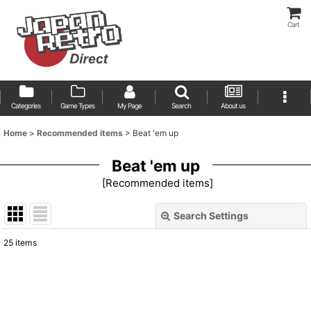
Cart
Categories
Game Types
My Page
Search
About us
Home
>
Recommended items
>
Beat 'em up
Beat 'em up
[
Recommended items
]
Search Settings
Close
25
items
Show
:
Sort by
: