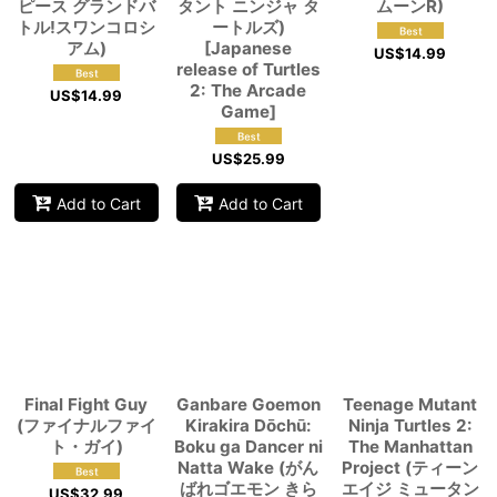
ピース グランドバ
タント ニンジャ タ
ムーンR)
トル!スワンコロシ
ートルズ)
アム)
[Japanese
US$
14.99
release of Turtles
2: The Arcade
US$
14.99
Game]
US$
25.99
Add to Cart
Add to Cart
Final Fight Guy
Ganbare Goemon
Teenage Mutant
(ファイナルファイ
Kirakira Dōchū:
Ninja Turtles 2:
ト・ガイ)
Boku ga Dancer ni
The Manhattan
Natta Wake (がん
Project (ティーン
ばれゴエモン きら
エイジ ミュータン
US$
32.99