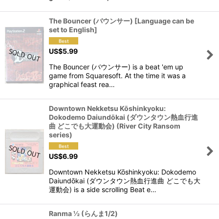
The Bouncer (バウンサー) [Language can be
set to English]
US$
5.99
The Bouncer (バウンサー) is a beat 'em up
game from Squaresoft. At the time it was a
graphical feast rea…
Downtown Nekketsu Kōshinkyoku:
Dokodemo Daiundōkai (ダウンタウン熱血行進
曲 どこでも大運動会) (River City Ransom
series)
US$
6.99
Downtown Nekketsu Kōshinkyoku: Dokodemo
Daiundōkai (ダウンタウン熱血行進曲 どこでも大
運動会) is a side scrolling Beat e…
Ranma ½ (らんま1/2)