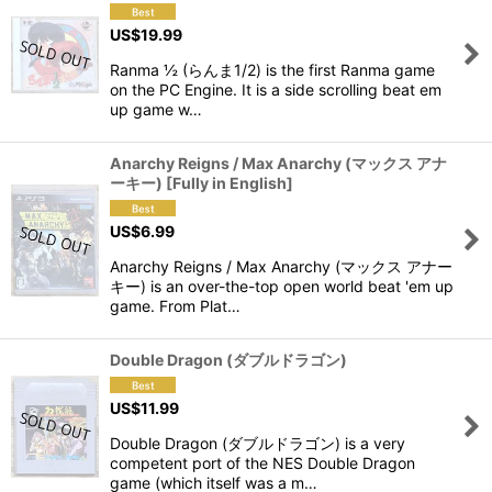
US$
19.99
Ranma ½ (らんま1/2) is the first Ranma game
on the PC Engine. It is a side scrolling beat em
up game w…
Anarchy Reigns / Max Anarchy (マックス アナ
ーキー) [Fully in English]
US$
6.99
Anarchy Reigns / Max Anarchy (マックス アナー
キー) is an over-the-top open world beat 'em up
game. From Plat…
Double Dragon (ダブルドラゴン)
US$
11.99
Double Dragon (ダブルドラゴン) is a very
competent port of the NES Double Dragon
game (which itself was a m…