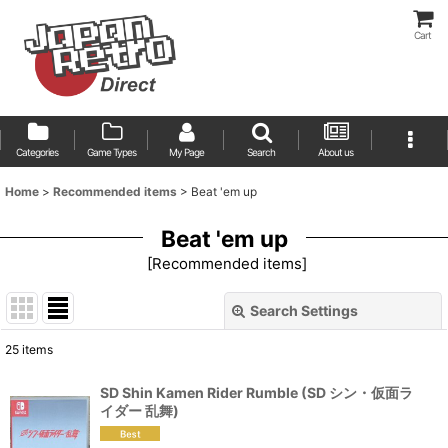
Cart
Categories
Game Types
My Page
Search
About us
Home
>
Recommended items
>
Beat 'em up
Beat 'em up
[
Recommended items
]
Search Settings
Close
25
items
Show
:
SD Shin Kamen Rider Rumble (SD シン・仮面ラ
イダー 乱舞)
Sort by
: