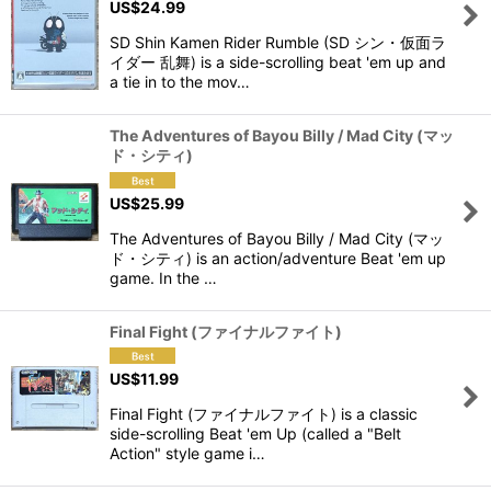
US$
24.99
View
SD Shin Kamen Rider Rumble (SD シン・仮面ラ
イダー 乱舞) is a side-scrolling beat 'em up and
a tie in to the mov…
The Adventures of Bayou Billy / Mad City (マッ
ド・シティ)
US$
25.99
The Adventures of Bayou Billy / Mad City (マッ
ド・シティ) is an action/adventure Beat 'em up
game. In the …
Final Fight (ファイナルファイト)
US$
11.99
Final Fight (ファイナルファイト) is a classic
side-scrolling Beat 'em Up (called a "Belt
Action" style game i…