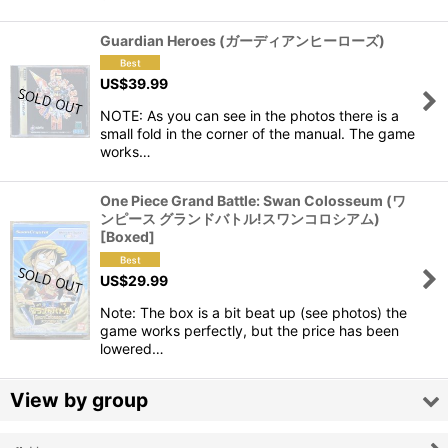
Guardian Heroes (ガーディアンヒーローズ)
US$
39.99
NOTE: As you can see in the photos there is a
small fold in the corner of the manual. The game
works…
One Piece Grand Battle: Swan Colosseum (ワ
ンピース グランドバトル!スワンコロシアム)
[Boxed]
US$
29.99
Note: The box is a bit beat up (see photos) the
game works perfectly, but the price has been
lowered…
View by group