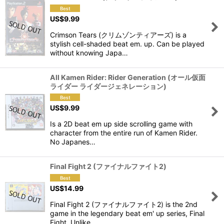
US$
9.99
Crimson Tears (クリムゾンティアーズ) is a
stylish cell-shaded beat em. up. Can be played
without knowing Japa…
All Kamen Rider: Rider Generation (オール仮面
ライダー ライダージェネレーション)
US$
9.99
Is a 2D beat em up side scrolling game with
character from the entire run of Kamen Rider.
No Japanes…
Final Fight 2 (ファイナルファイト2)
US$
14.99
Final Fight 2 (ファイナルファイト2) is the 2nd
game in the legendary beat em' up series, Final
Fight. Unlike …