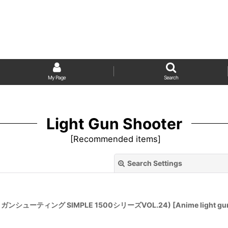
My Page
Search
Light Gun Shooter
[
Recommended items
]
Search Settings
 (THE ガンシューティング SIMPLE 1500シリーズVOL.24) [Anime light gun