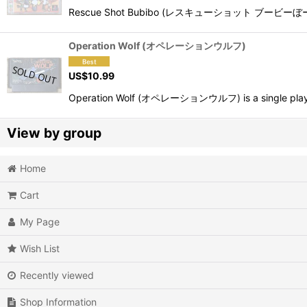
Rescue Shot Bubibo (レスキューショット ブービーぼー) is a cr
Operation Wolf (オペレーションウルフ)
US$
10.99
Operation Wolf (オペレーションウルフ) is a single player
View by group
Home
Action
Cart
Action RPG
My Page
Adventure
Wish List
Air Combat
Recently viewed
Arcade
Shop Information