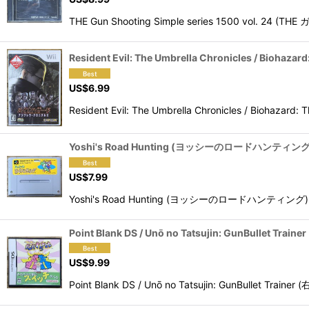
THE Gun Shooting Simple series 1500 vol. 24 
Resident Evil: The Umbrella Chronicles / B
US$
6.99
Resident Evil: The Umbrella Chronicles / Bi
Yoshi's Road Hunting (ヨッシーのロードハンティング
US$
7.99
Yoshi's Road Hunting (ヨッシーのロードハンティング) is a lig
Point Blank DS / Unō no Tatsujin: GunBulle
US$
9.99
Point Blank DS / Unō no Tatsujin: GunBullet Tr