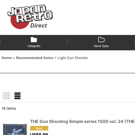
Categories
Game Types
Home
>
Recommended items
>
Light Gun Shooter
16
items
Show
:
THE Gun Shooting Simple series 1500 vol. 24
Sort by
:
US$
8.99