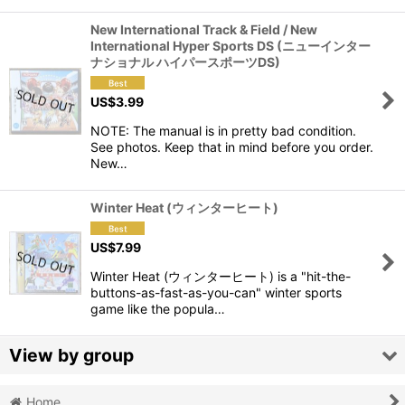
New International Track & Field / New
International Hyper Sports DS (ニューインター
ナショナル ハイパースポーツDS)
US$
3.99
NOTE: The manual is in pretty bad condition.
See photos. Keep that in mind before you order.
New…
Winter Heat (ウィンターヒート)
US$
7.99
Winter Heat (ウィンターヒート) is a "hit-the-
buttons-as-fast-as-you-can" winter sports
game like the popula…
View by group
Home
Action