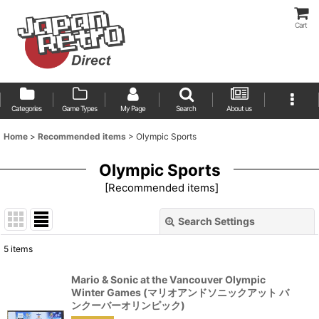
Cart
Categories
Game Types
My Page
Search
About us
Home
>
Recommended items
>
Olympic Sports
Olympic Sports
[
Recommended items
]
Search Settings
Close
5
items
Show
:
Mario & Sonic at the Vancouver Olympic
Winter Games (マリオアンドソニックアット バ
Sort by
:
ンクーバーオリンピック)