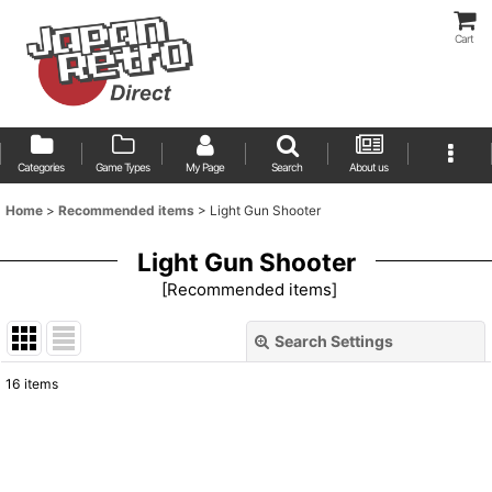
Cart
Categories
Game Types
My Page
Search
About us
Home
>
Recommended items
>
Light Gun Shooter
Light Gun Shooter
[
Recommended items
]
Search Settings
Close
16
items
Show
:
Sort by
: