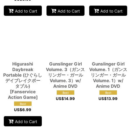
Add to Cart
Add to Cart
Add to Cart
Higurashi
Gunslinger Girl
Gunslinger Girl
Daybreak
Volume. 3（ガンス
Volume. 1（ガンス
Portable (ひぐらし
リンガー・ガール
リンガー・ガール
デイブレイクポー
Volume. 3）w/
Volume. 1）w/
タブル)
Anime DVD
Anime DVD
[Fanservice
Action Game]
US$
14.99
US$
13.99
US$
6.99
Add to Cart