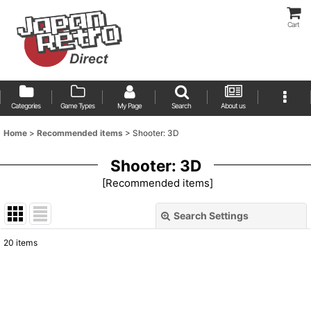
Cart
Categories
Game Types
My Page
Search
About us
Home
>
Recommended items
>
Shooter: 3D
Shooter: 3D
[
Recommended items
]
Search Settings
Close
20
items
Show
:
Sort by
: