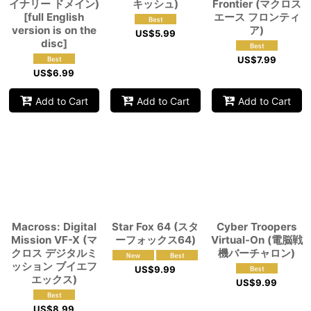
イナリー ドメイン)
キッシュ)
Frontier (マクロス
[full English
エース フロンティ
version is on the
ア)
US$
5.99
disc]
US$
7.99
US$
6.99
Add to Cart
Add to Cart
Add to Cart
Macross: Digital
Star Fox 64 (スタ
Cyber Troopers
Mission VF-X (マ
ーフォックス64)
Virtual-On (電脳戦
クロス デジタルミ
機バーチャロン)
ッション ブイエフ
US$
9.99
エックス)
US$
9.99
US$
8.99