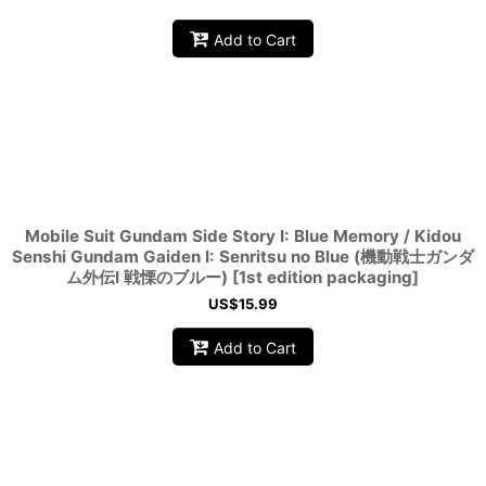
Add to Cart
Mobile Suit Gundam Side Story I: Blue Memory / Kidou
Senshi Gundam Gaiden I: Senritsu no Blue (機動戦士ガンダ
ム外伝I 戦慄のブルー) [1st edition packaging]
US$
15.99
Add to Cart