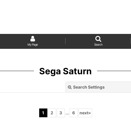
My Page
Search
Sega Saturn
Search Settings
1
2
3
...
6
next
»