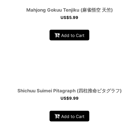
Mahjong Gokuu Tenjiku (麻雀悟空 天竺)
US$
5.99
Add to Cart
Shichuu Suimei Pitagraph (四柱推命ピタグラフ)
US$
9.99
Add to Cart