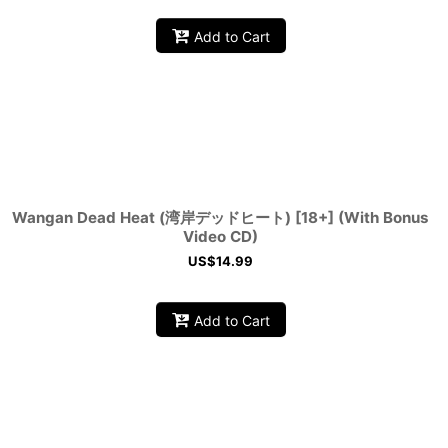
Add to Cart
Wangan Dead Heat (湾岸デッドヒート) [18+] (With Bonus
Video CD)
US$
14.99
Add to Cart