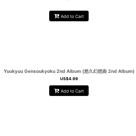
Add to Cart
Yuukyuu Gensoukyoku 2nd Album (悠久幻想曲 2nd Album)
US$
4.99
Add to Cart