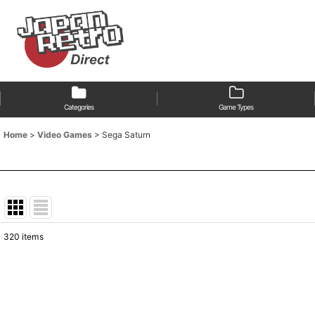
Categories
Game Types
Home
>
Video Games
>
Sega Saturn
320
items
Show
:
Sort by
: