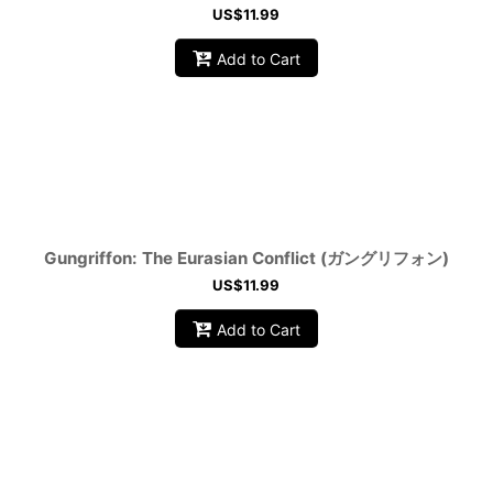
US$
11.99
Add to Cart
Gungriffon: The Eurasian Conflict (ガングリフォン)
US$
11.99
Add to Cart