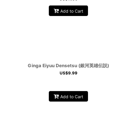
Add to Cart
Ginga Eiyuu Densetsu (銀河英雄伝説)
US$
9.99
Add to Cart