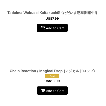
Tadaima Wakusei Kaitakuchū! (ただいま惑星開拓中!)
US$
7.99
Add to Cart
Chain Reaction / Magical Drop (マジカルドロップ)
US$
13.99
Add to Cart