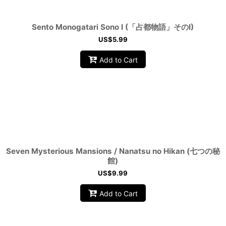
Sento Monogatari Sono I (「占都物語」そのI)
US$
5.99
Add to Cart
Seven Mysterious Mansions / Nanatsu no Hikan (七つの秘
館)
US$
9.99
Add to Cart