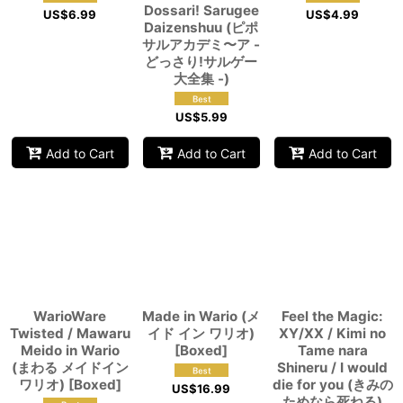
Dossari! Sarugee
US$
6.99
US$
4.99
Daizenshuu (ピポ
サルアカデミ〜ア -
どっさり!サルゲー
大全集 -)
US$
5.99
Add to Cart
Add to Cart
Add to Cart
WarioWare
Made in Wario (メ
Feel the Magic:
Twisted / Mawaru
イド イン ワリオ)
XY/XX / Kimi no
Meido in Wario
[Boxed]
Tame nara
(まわる メイドイン
Shineru / I would
ワリオ) [Boxed]
die for you (きみの
US$
16.99
ためなら死ねる)