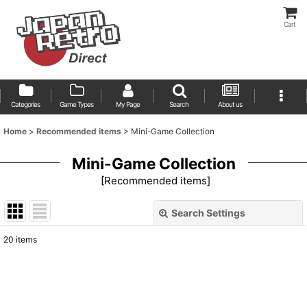
Cart
Categories
Game Types
My Page
Search
About us
Home
>
Recommended items
>
Mini-Game Collection
Mini-Game Collection
[
Recommended items
]
Search Settings
Close
20
items
Show
:
Sort by
: