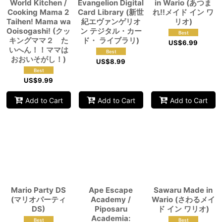
World Kitchen /
Evangelion Digital
in Wario (あつま
Cooking Mama 2
Card Library (新世
れ!!メイド イン ワ
Taihen! Mama wa
紀エヴァンゲリオ
リオ)
Ooisogashi! (クッ
ン テジタル・カー
キングママ２ た
ド・ ライブラリ)
US$
6.99
いへん！！ママは
おおいそがし！)
US$
8.99
US$
9.99
Add to Cart
Add to Cart
Add to Cart
Mario Party DS
Ape Escape
Sawaru Made in
(マリオパーティ
Academy /
Wario (さわるメイ
DS)
Piposaru
ド イン ワリオ)
Academia: