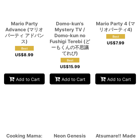
View
Mario Party
Domo-kun's
Mario Party 4 (マ
Advance (マリオ
Mystery TV /
リオパーティ4)
パーティ アドバン
Domo-kun no
ス)
Fushigi Terebi (ど
US$
7.99
ーもくんの不思議
てれび)
US$
8.99
US$
15.99
Add to Cart
Add to Cart
Add to Cart
Cooking Mama:
Neon Genesis
Atsumare!! Made