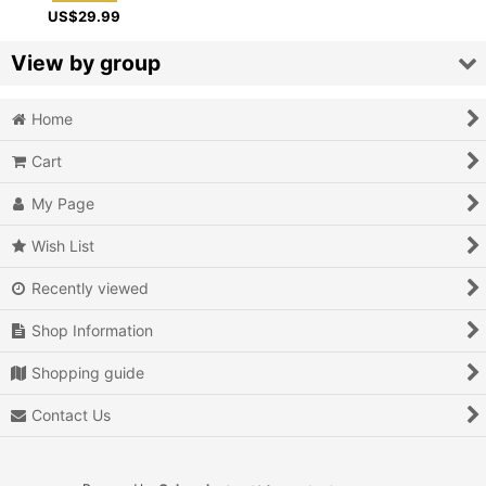
US$
29.99
View by group
Home
Action
Cart
Action RPG
My Page
Adventure
Wish List
Air Combat
Recently viewed
Arcade
Shop Information
Battle
Shopping guide
Beat 'em up
Contact Us
Billiards