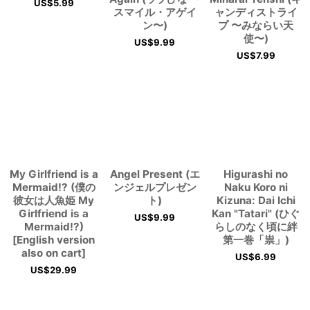
US$
5.99
スマイル・アゲイ
ャンディストライ
ン〜)
プ 〜みならい天
使〜)
US$
9.99
US$
7.99
My Girlfriend is a
Angel Present (エ
Higurashi no
Mermaid!? (僕の
ンジェルプレゼン
Naku Koro ni
彼女は人魚姫 My
ト)
Kizuna: Dai Ichi
Girlfriend is a
Kan "Tatari" (ひぐ
US$
9.99
Mermaid!?)
らしのなく頃に絆
[English version
第一巻「祟」)
also on cart]
US$
6.99
US$
29.99