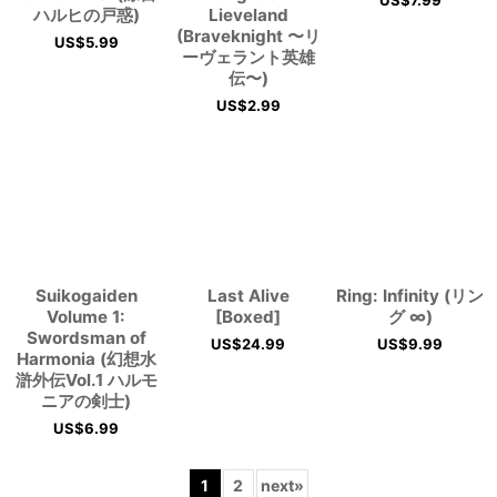
US$
7.99
ハルヒの戸惑)
Lieveland
(Braveknight 〜リ
US$
5.99
ーヴェラント英雄
伝〜)
US$
2.99
Suikogaiden
Last Alive
Ring: Infinity (リン
Volume 1:
[Boxed]
グ ∞)
Swordsman of
US$
24.99
US$
9.99
Harmonia (幻想水
滸外伝Vol.1 ハルモ
ニアの剣士)
US$
6.99
1
2
next
»