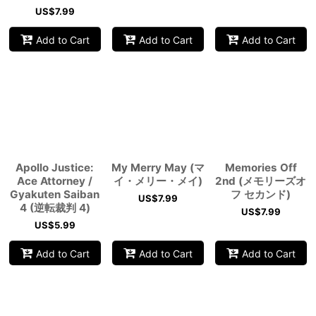
US$
7.99
Add to Cart
Add to Cart
Add to Cart
Apollo Justice:
My Merry May (マ
Memories Off
Ace Attorney /
イ・メリー・メイ)
2nd (メモリーズオ
Gyakuten Saiban
フ セカンド)
US$
7.99
4 (逆転裁判 4)
US$
7.99
US$
5.99
Add to Cart
Add to Cart
Add to Cart