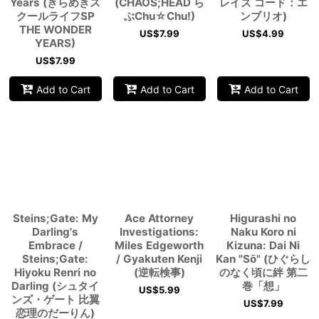
Years (きらめきス
(CHAOS;HEAD ら
レイズ コード：エ
クールライフSP
ぶChu☆Chu!)
ンブリオ)
THE WONDER
US$
7.99
US$
4.99
YEARS)
US$
7.99
Add to Cart
Add to Cart
Add to Cart
Steins;Gate: My
Ace Attorney
Higurashi no
Darling's
Investigations:
Naku Koro ni
Embrace /
Miles Edgeworth
Kizuna: Dai Ni
Steins;Gate:
/ Gyakuten Kenji
Kan "Sō" (ひぐらし
Hiyoku Renri no
(逆転検事)
のなく頃に絆 第二
Darling (シュタイ
巻「想」
US$
5.99
ンズ・ゲート 比翼
US$
7.99
恋理のだーりん)