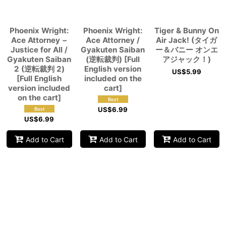
Phoenix Wright:
Phoenix Wright:
Tiger & Bunny On
Ace Attorney −
Ace Attorney /
Air Jack! (タイガ
Justice for All /
Gyakuten Saiban
ー＆バニー オンエ
Gyakuten Saiban
(逆転裁判) [Full
アジャック！)
2 (逆転裁判 2)
English version
US$
5.99
[Full English
included on the
version included
cart]
on the cart]
US$
6.99
US$
6.99
Add to Cart
Add to Cart
Add to Cart