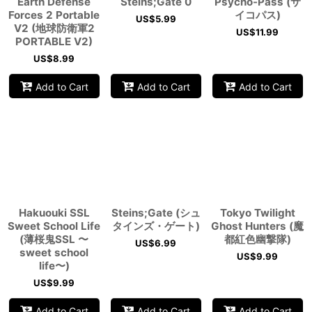
Earth Defense
Steins;Gate 0
Psycho-Pass (サ
Forces 2 Portable
イコパス)
US$
5.99
V2 (地球防衛軍2
US$
11.99
PORTABLE V2)
US$
8.99
Add to Cart
Add to Cart
Add to Cart
Hakuouki SSL
Steins;Gate (シュ
Tokyo Twilight
Sweet School Life
タインズ・ゲート)
Ghost Hunters (魔
(薄桜鬼SSL 〜
都紅色幽撃隊)
US$
6.99
sweet school
US$
9.99
life〜)
US$
9.99
Add to Cart
Add to Cart
Add to Cart