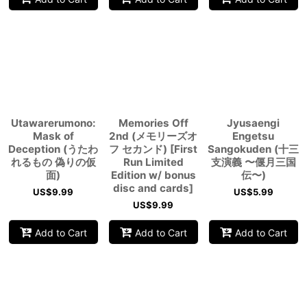
Utawarerumono:
Memories Off
Jyusaengi
Mask of
2nd (メモリーズオ
Engetsu
Deception (うたわ
フ セカンド) [First
Sangokuden (十三
れるもの 偽りの仮
Run Limited
支演義 〜偃月三国
面)
Edition w/ bonus
伝〜)
disc and cards]
US$
9.99
US$
5.99
US$
9.99
Add to Cart
Add to Cart
Add to Cart