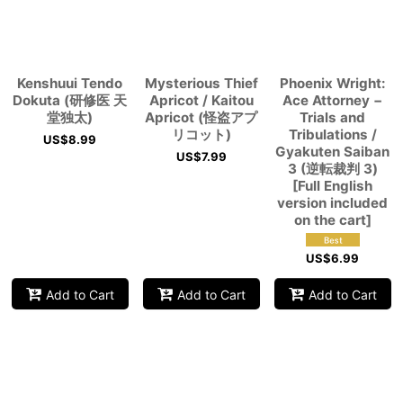
Kenshuui Tendo
Mysterious Thief
Phoenix Wright:
Dokuta (研修医 天
Apricot / Kaitou
Ace Attorney −
堂独太)
Apricot (怪盗アプ
Trials and
リコット)
Tribulations /
US$
8.99
Gyakuten Saiban
US$
7.99
3 (逆転裁判 3)
[Full English
version included
on the cart]
US$
6.99
Add to Cart
Add to Cart
Add to Cart