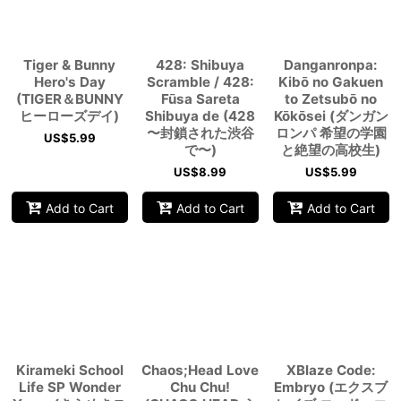
Tiger & Bunny
428: Shibuya
Danganronpa:
Hero's Day
Scramble / 428:
Kibō no Gakuen
(TIGER＆BUNNY
Fūsa Sareta
to Zetsubō no
ヒーローズデイ)
Shibuya de (428
Kōkōsei (ダンガン
〜封鎖された渋谷
ロンパ 希望の学園
US$
5.99
で〜)
と絶望の高校生)
US$
8.99
US$
5.99
Add to Cart
Add to Cart
Add to Cart
Kirameki School
Chaos;Head Love
XBlaze Code:
Life SP Wonder
Chu Chu!
Embryo (エクスブ