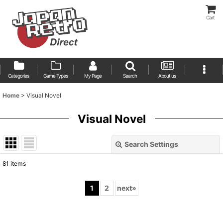
Cart
Categories
Game Types
My Page
Search
About us
Home
>
Visual Novel
Visual Novel
Search Settings
Close
81
items
Show
:
1
2
next
»
Sort by
: