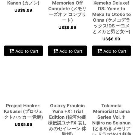
Kanon (カノン)
Memories Off
Kemeko Deluxe!
Complete (メモリ
DS: Yome to
US$
8.99
ーズオフ コンプリ
Meka to Otoko to
ート)
Onna (ケメコデラ
ックス!DS 〜ヨメ
US$
9.99
とメカと男と女〜)
US$
6.99
Add to Cart
Add to Cart
Add to Cart
Project Hacker:
Galaxy Fraulein
Tokimeki
Kakusei (プロジェ
Yuna FX: Trial
Memorial Drama
クトハッカー 覚醒)
Edition (銀河お嬢
Series Vol. 1:
様伝説ユナFX 哀し
Nijiiro no Seishun
US$
5.99
みのセイレーン 体
(ときめきメモリア
験版)
ル ドラマVol.1 虹色