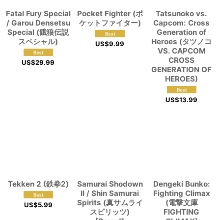
Fatal Fury Special
Pocket Fighter (ポ
Tatsunoko vs.
/ Garou Densetsu
ケットファイター)
Capcom: Cross
Special (餓狼伝説
Generation of
スペシャル)
Heroes (タツノコ
US$
9.99
VS. CAPCOM
CROSS
US$
29.99
GENERATION OF
HEROES)
US$
13.99
Tekken 2 (鉄拳2)
Samurai Shodown
Dengeki Bunko:
II / Shin Samurai
Fighting Climax
Spirits (真サムライ
(電撃文庫
US$
5.99
スピリッツ)
FIGHTING