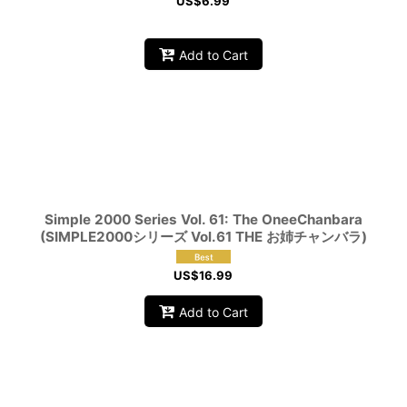
US$
6.99
Add to Cart
Simple 2000 Series Vol. 61: The OneeChanbara
(SIMPLE2000シリーズ Vol.61 THE お姉チャンバラ)
US$
16.99
Add to Cart