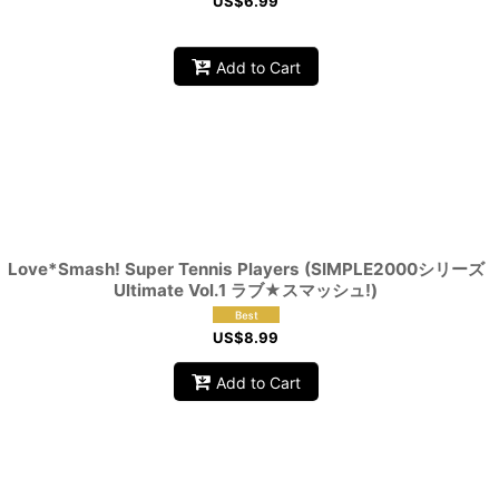
US$
6.99
Add to Cart
Love*Smash! Super Tennis Players (SIMPLE2000シリーズ
Ultimate Vol.1 ラブ★スマッシュ!)
US$
8.99
Add to Cart