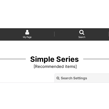
My Page
Search
Simple Series
[
Recommended items
]
Search Settings