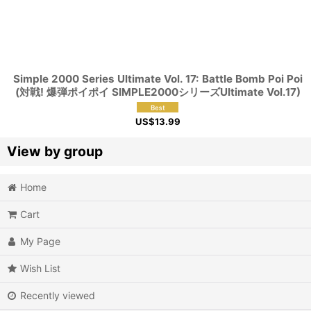
Simple 2000 Series Ultimate Vol. 17: Battle Bomb Poi Poi
(対戦! 爆弾ポイポイ SIMPLE2000シリーズUltimate Vol.17)
US$
13.99
View by group
Home
Action
Cart
Action RPG
My Page
Adventure
Wish List
Air Combat
Recently viewed
Arcade