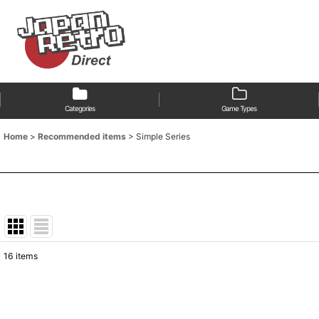
Categories
Game Types
Home
>
Recommended items
>
Simple Series
16
items
Show
:
Sort by
: