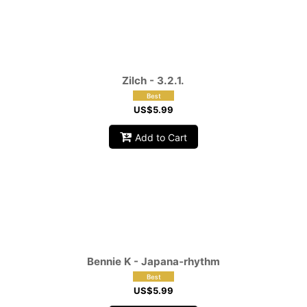
View
Zilch - 3.2.1.
US$
5.99
Add to Cart
Bennie K - Japana‑rhythm
US$
5.99