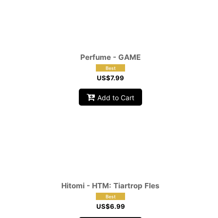
Perfume - GAME
US$
7.99
Add to Cart
Hitomi - HTM: Tiartrop Fles
US$
6.99