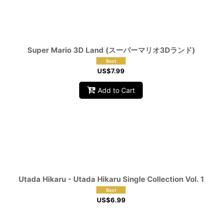
Super Mario 3D Land (スーパーマリオ3Dランド)
US$
7.99
Add to Cart
Utada Hikaru - Utada Hikaru Single Collection Vol. 1
US$
6.99