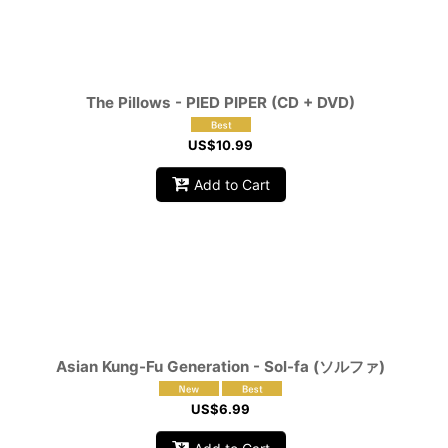
The Pillows - PIED PIPER (CD + DVD)
US$
10.99
Add to Cart
Asian Kung-Fu Generation - Sol-fa (ソルファ)
US$
6.99