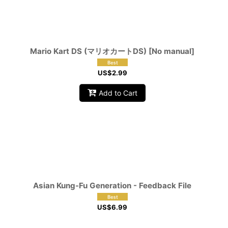
Mario Kart DS (マリオカートDS) [No manual]
US$
2.99
Add to Cart
Asian Kung-Fu Generation - Feedback File
US$
6.99