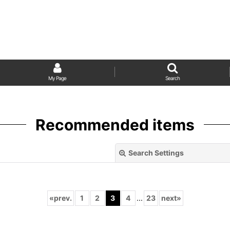
My Page
Search
Recommended items
Search Settings
«
prev.
1
2
3
4
...
23
next
»