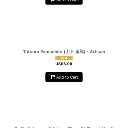
Tatsuro Yamashita (山下 達郎) - Artisan
US$
6.99
Add to Cart