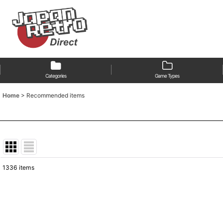
Categories
Game Types
Home
>
Recommended items
1336
items
Show
:
Sort by
: