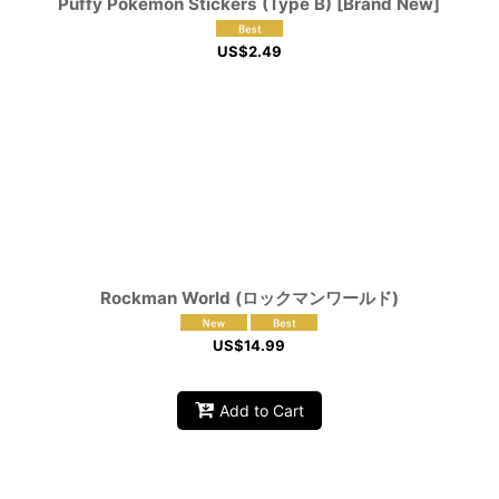
Puffy Pokemon Stickers (Type B) [Brand New]
US$
2.49
Rockman World (ロックマンワールド)
US$
14.99
Add to Cart