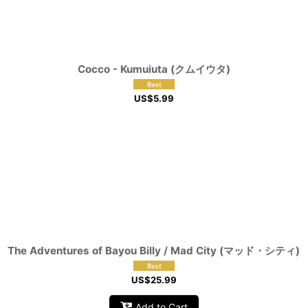
Cocco - Kumuiuta (クムイウタ)
US$
5.99
The Adventures of Bayou Billy / Mad City (マッド・シティ)
US$
25.99
Add to Cart