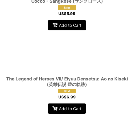
Cocco - SangRose (サングローズ)
US$
5.99
Add to Cart
The Legend of Heroes VII/ Eiyuu Densetsu: Ao no Kiseki
(英雄伝説 碧の軌跡)
US$
6.99
Add to Cart